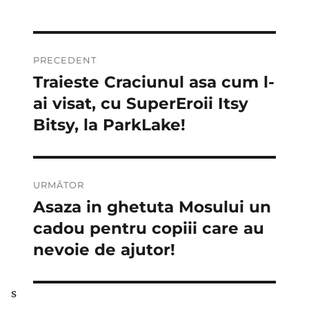
Navigare
PRECEDENT
în
Traieste Craciunul asa cum l-
Articolul
anterior:
ai visat, cu SuperEroii Itsy
articole
Bitsy, la ParkLake!
URMĂTOR
Asaza in ghetuta Mosului un
Articolul
următor:
cadou pentru copiii care au
nevoie de ajutor!
s