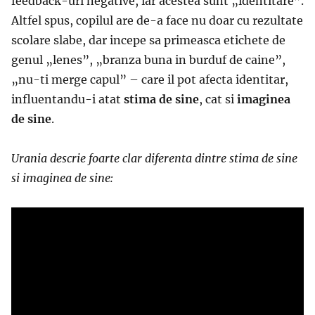
feedback-uri negative, iar acestea sunt „identitare”.
Altfel spus, copilul are de-a face nu doar cu rezultate
scolare slabe, dar incepe sa primeasca etichete de
genul „lenes”, „branza buna in burduf de caine”,
„nu-ti merge capul” – care il pot afecta identitar,
influentandu-i atat
stima de sine
, cat si
imaginea
de sine
.
Urania descrie foarte clar diferenta dintre stima de sine
si imaginea de sine: