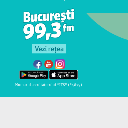
Numarul ascultatorului *ITSY (*4879)