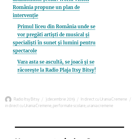
România propune un plan de
intervenție
Primul liceu din România unde se
vor pregăti artiști de musical și
specialiști în sunet și lumini pentru
spectacole
Vara asta se ascultă, se joacă și se
răcorește la Radio Plaja Itsy Bitsy!
Autor
Publicat
Categorii
Eti
Radio Itsy Bitsy
3 decembrie 2019
In direct cu Urania Cremene
pe
in direct cu Urania Cremene
,
performate scolare
,
urania cremene