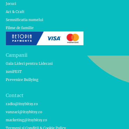
Jocuri
Art & Craft
Semnificatia numelui
Filme de familie
Campanii
Gala Lideri pentru Liderasi
1uniFEST
Prevenire Bullying
Contact
radio@itsybitsy.ro
vanzari@itsybitsy.ro
marketing@itsybitsy.ro
Termeni si Conditii & Cookie Policy