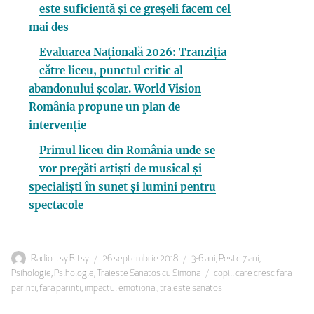
este suficientă și ce greșeli facem cel
mai des
Evaluarea Națională 2026: Tranziția
către liceu, punctul critic al
abandonului școlar. World Vision
România propune un plan de
intervenție
Primul liceu din România unde se
vor pregăti artiști de musical și
specialiști în sunet și lumini pentru
spectacole
Autor
Publicat
Categorii
Radio Itsy Bitsy
26 septembrie 2018
3-6 ani
,
Peste 7 ani
,
pe
Etichete
Psihologie
,
Psihologie
,
Traieste Sanatos cu Simona
copiii care cresc fara
parinti
,
fara parinti
,
impactul emotional
,
traieste sanatos