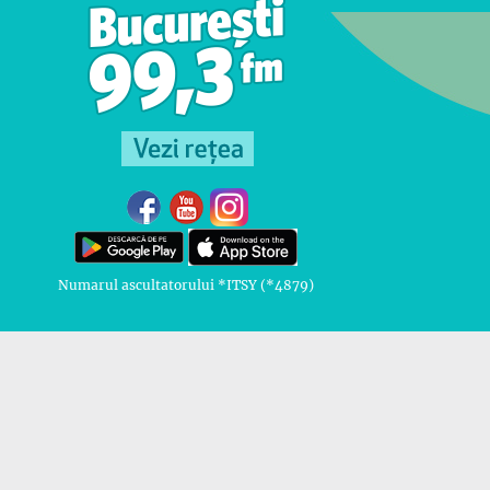
Numarul ascultatorului *ITSY (*4879)