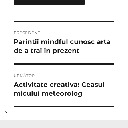
Navigare
PRECEDENT
în
Parintii mindful cunosc arta
Articolul
anterior:
de a trai in prezent
articole
URMĂTOR
Activitate creativa: Ceasul
Articolul
următor:
micului meteorolog
s