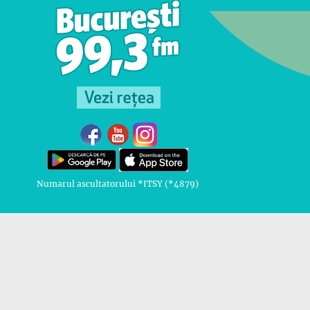
Numarul ascultatorului *ITSY (*4879)