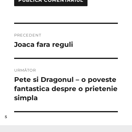
Navigare
PRECEDENT
în
Joaca fara reguli
Articolul
anterior:
articole
URMĂTOR
Pete si Dragonul – o poveste
Articolul
următor:
fantastica despre o prietenie
simpla
s