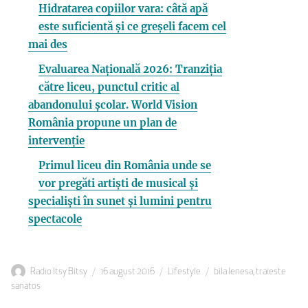
Hidratarea copiilor vara: câtă apă
este suficientă și ce greșeli facem cel
mai des
Evaluarea Națională 2026: Tranziția
către liceu, punctul critic al
abandonului școlar. World Vision
România propune un plan de
intervenție
Primul liceu din România unde se
vor pregăti artiști de musical și
specialiști în sunet și lumini pentru
spectacole
Autor
Publicat
Categorii
Etichete
Radio Itsy Bitsy
16 august 2016
Lifestyle
bila lenesa
,
traieste
pe
sanatos