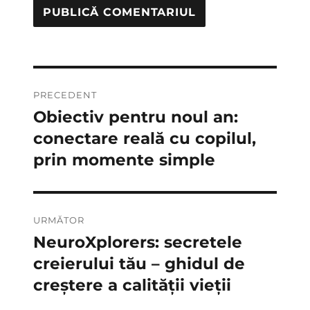
Navigare
PRECEDENT
în
Obiectiv pentru noul an:
Articolul
anterior:
conectare reală cu copilul,
articole
prin momente simple
URMĂTOR
NeuroXplorers: secretele
Articolul
următor:
creierului tău – ghidul de
creștere a calității vieții