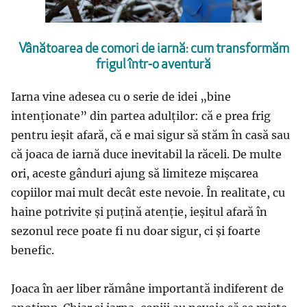
Vânătoarea de comori de iarnă: cum transformăm
frigul într-o aventură
Iarna vine adesea cu o serie de idei „bine
intenționate” din partea adulților: că e prea frig
pentru ieșit afară, că e mai sigur să stăm în casă sau
că joaca de iarnă duce inevitabil la răceli. De multe
ori, aceste gânduri ajung să limiteze mișcarea
copiilor mai mult decât este nevoie. În realitate, cu
haine potrivite și puțină atenție, ieșitul afară în
sezonul rece poate fi nu doar sigur, ci și foarte
benefic.
Joaca în aer liber rămâne importantă indiferent de