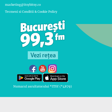
marketing@itsybitsy.ro
Termeni si Conditii & Cookie Policy
Numarul ascultatorului *ITSY (*4879)