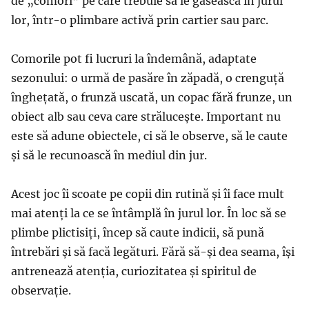
de „comori” pe care trebuie să le găsească în jurul
lor, într-o plimbare activă prin cartier sau parc.
Comorile pot fi lucruri la îndemână, adaptate
sezonului: o urmă de pasăre în zăpadă, o crenguță
înghețată, o frunză uscată, un copac fără frunze, un
obiect alb sau ceva care strălucește. Important nu
este să adune obiectele, ci să le observe, să le caute
și să le recunoască în mediul din jur.
Acest joc îi scoate pe copii din rutină și îi face mult
mai atenți la ce se întâmplă în jurul lor. În loc să se
plimbe plictisiți, încep să caute indicii, să pună
întrebări și să facă legături. Fără să-și dea seama, își
antrenează atenția, curiozitatea și spiritul de
observație.