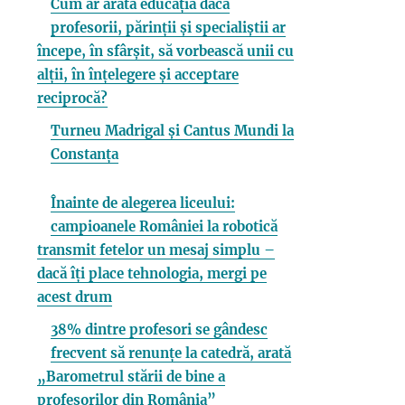
Cum ar arăta educația dacă
profesorii, părinții și specialiștii ar
începe, în sfârșit, să vorbească unii cu
alții, în înțelegere și acceptare
reciprocă?
Turneu Madrigal și Cantus Mundi la
Constanța
Înainte de alegerea liceului:
campioanele României la robotică
transmit fetelor un mesaj simplu –
dacă îți place tehnologia, mergi pe
acest drum
38% dintre profesori se gândesc
frecvent să renunțe la catedră, arată
„Barometrul stării de bine a
profesorilor din România”