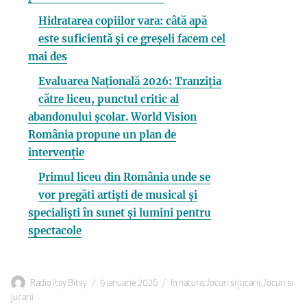
Hidratarea copiilor vara: câtă apă
este suficientă și ce greșeli facem cel
mai des
Evaluarea Națională 2026: Tranziția
către liceu, punctul critic al
abandonului școlar. World Vision
România propune un plan de
intervenție
Primul liceu din România unde se
vor pregăti artiști de musical și
specialiști în sunet și lumini pentru
spectacole
Autor
Publicat
Categorii
Radio Itsy Bitsy
9 ianuarie 2026
In natura
,
Jocuri si jucarii
,
Jocuri si
pe
jucarii