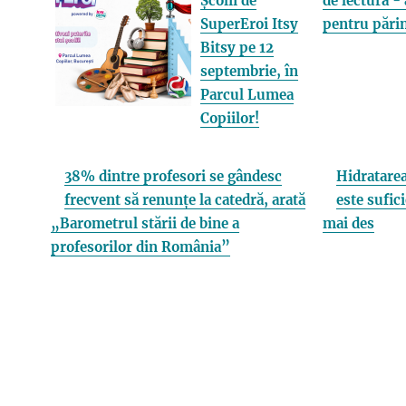
Școlii de
de lectură - 
SuperEroi Itsy
pentru părin
Bitsy pe 12
septembrie, în
Parcul Lumea
Copiilor!
38% dintre profesori se gândesc
Hidratarea
frecvent să renunțe la catedră, arată
este sufici
„Barometrul stării de bine a
mai des
profesorilor din România”