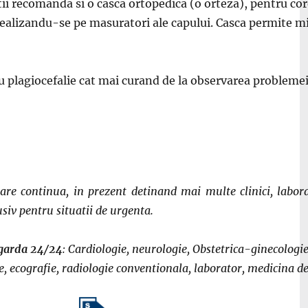
tii recomanda si o casca ortopedica (o orteza), pentru co
, realizandu-se pe masuratori ale capului. Casca permite m
plagiocefalie cat mai curand de la observarea problemei, 
re continua, in prezent detinand mai multe clinici, labora
siv pentru situatii de urgenta.
e garda 24/24
: Cardiologie, neurologie, Obstetrica-ginecologie
 ecografie, radiologie conventionala, laborator, medicina d