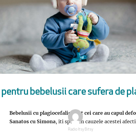
pentru bebelusii care sufera de pl
Bebelusii cu plagiocefalie sunt cei care au capul def
Sanatos cu Simona
, iti spunem cauzele acestei afect
Autor
Radio Itsy Bitsy