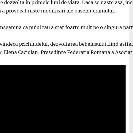
ate dezvolta in primele luni de viata. Daca se naste asa, i
 a provocat niste modificari ale oaselor craniului.
inseamna ca puiul tau a stat foarte mult pe o singura part
 vindeca prichindelul, dezvoltarea bebelusului fiind astf
r. Elena Caciulan, Presedinte Federatia Romana a Asociati