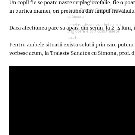
Un copil fie se poate naste cu plagiocefalie, fie o po
Publicat
1 septembrie 2017
pe
in burtica mamei, ori presiunea din timpul travaliului
Categorii
0-2 ani
,
Sanatate
,
Traieste Sanatos
cu Simona
Etichete
bebelusii
,
dezvoltarea bebelusului
,
Daca afectiunea pare sa apara din senin, la 2-4 luni, 
plagiocefalie
,
torticolis
,
traieste
sanatos
Pentru ambele situatii exista solutii prin care putem
vorbesc acum, la Traieste Sanatos cu Simona, prof. d