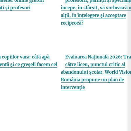
atelier online gratuit
profesorii, părinții și specialiș
ți și profesori
începe, în sfârșit, să vorbească 
alții, în înțelegere și acceptare
reciprocă?
 copiilor vara: câtă apă
Evaluarea Națională 2026: Tra
entă și ce greșeli facem cel
către liceu, punctul critic al
abandonului școlar. World Visio
România propune un plan de
intervenție