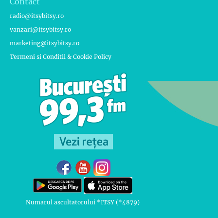
Contact
radio@itsybitsy.ro
vanzari@itsybitsy.ro
marketing@itsybitsy.ro
Termeni si Conditii & Cookie Policy
Numarul ascultatorului *ITSY (*4879)