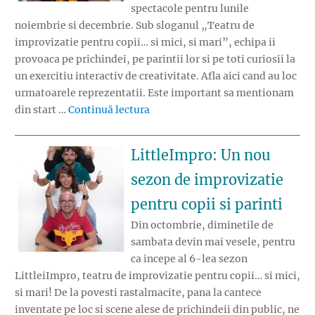
spectacole pentru lunile
noiembrie si decembrie. Sub sloganul „Teatru de
improvizatie pentru copii… si mici, si mari”, echipa ii
provoaca pe prichindei, pe parintii lor si pe toti curiosii la
un exercitiu interactiv de creativitate. Afla aici cand au loc
urmatoarele reprezentatii. Este important sa mentionam
„LittleImpro anunta noi spectacol
din start …
Continuă lectura
LittleImpro: Un nou
sezon de improvizatie
pentru copii si parinti
Din octombrie, diminetile de
sambata devin mai vesele, pentru
ca incepe al 6-lea sezon
LittleiImpro, teatru de improvizatie pentru copii… si mici,
si mari! De la povesti rastalmacite, pana la cantece
inventate pe loc si scene alese de prichindeii din public, ne