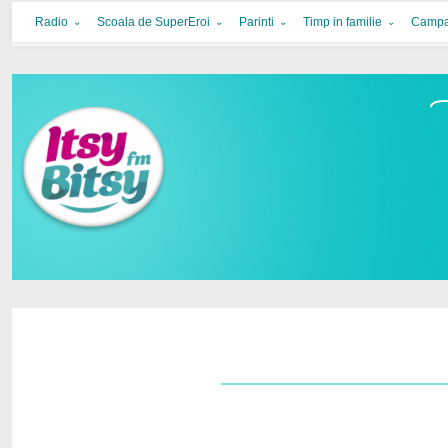
Itsy Bitsy
bucurie in familie
Radio
Scoala de SuperEroi
Parinti
Timp in familie
Campa