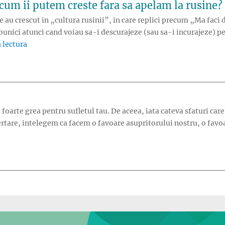
 cum ii putem creste fara sa apelam la rusine?
re au crescut in „cultura rusinii”, in care replici precum „Ma fac
 bunici atunci cand voiau sa-i descurajeze (sau sa-i incurajeze) p
„De ce ne umilim copiii si cum ii putem creste fara sa ap
 lectura
 foarte grea pentru sufletul tau. De aceea, iata cateva sfaturi care 
n iertare, intelegem ca facem o favoare asupritorului nostru, o fav