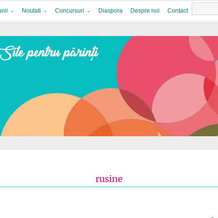
nii
Noutati
Concursuri
Diaspora
Despre noi
Contact
rusine