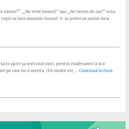
i de rusine!”, „Ne vede lumea!” sau „Ne facem de ras!” erau
e copii sa faca anumite lucruri. S-ar putea sa auzim inca
elam la rusine?”
sa te ajute sa ierti mai usor, pentru vindecarea ta si a
„Puterea
oare pe care nu o merita. (De multe ori, …
Continuă lectura