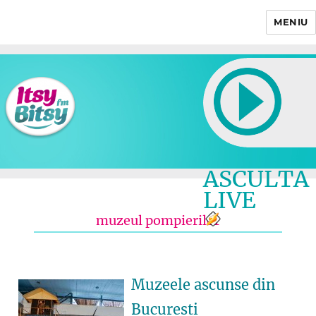
MENIU
Itsy Bitsy
ASCULTA
LIVE
muzeul pompierilor
Muzeele ascunse din
Bucuresti