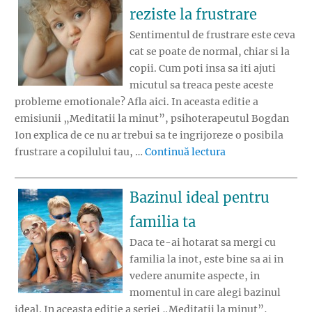
reziste la frustrare
Sentimentul de frustrare este ceva
cat se poate de normal, chiar si la
copii. Cum poti insa sa iti ajuti
micutul sa treaca peste aceste
probleme emotionale? Afla aici. In aceasta editie a
emisiunii „Meditatii la minut”, psihoterapeutul Bogdan
Ion explica de ce nu ar trebui sa te ingrijoreze o posibila
„Invata-ti copilul
frustrare a copilului tau, …
Continuă lectura
Bazinul ideal pentru
familia ta
Daca te-ai hotarat sa mergi cu
familia la inot, este bine sa ai in
vedere anumite aspecte, in
momentul in care alegi bazinul
ideal. In aceasta editie a seriei „Meditatii la minut”,