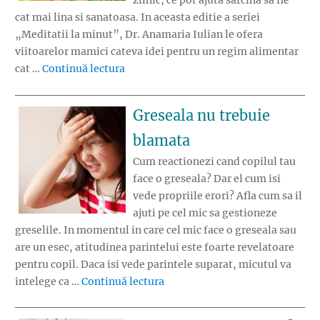
zilnic, ce pot ajuta sarcina sa fie
cat mai lina si sanatoasa. In aceasta editie a seriei
„Meditatii la minut”, Dr. Anamaria Iulian le ofera
viitoarelor mamici cateva idei pentru un regim alimentar
„Meniul cel mai bun in sarcina”
cat …
Continuă lectura
Greseala nu trebuie
blamata
Cum reactionezi cand copilul tau
face o greseala? Dar el cum isi
vede propriile erori? Afla cum sa il
ajuti pe cel mic sa gestioneze
greselile. In momentul in care cel mic face o greseala sau
are un esec, atitudinea parintelui este foarte revelatoare
pentru copil. Daca isi vede parintele suparat, micutul va
„Greseala nu trebuie blamata”
intelege ca …
Continuă lectura