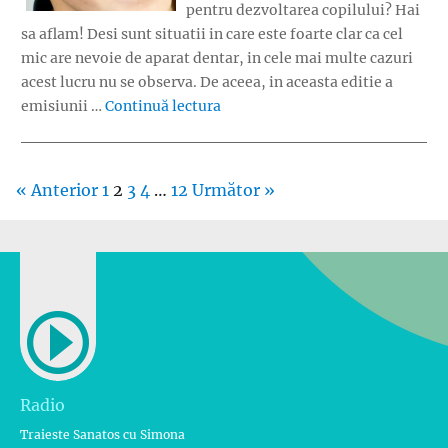
pentru dezvoltarea copilului? Hai
sa aflam! Desi sunt situatii in care este foarte clar ca cel
mic are nevoie de aparat dentar, in cele mai multe cazuri
acest lucru nu se observa. De aceea, in aceasta editie a
„Copilul are nevoie de aparat de
emisiunii …
Continuă lectura
« Anterior
1
2
3
4
…
12
Următor »
Radio
Traieste Sanatos cu Simona