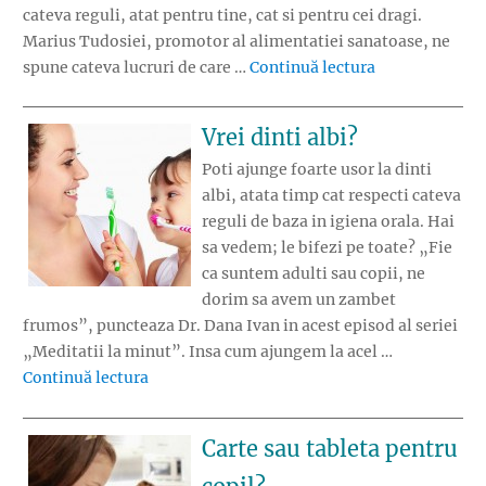
cateva reguli, atat pentru tine, cat si pentru cei dragi.
Marius Tudosiei, promotor al alimentatiei sanatoase, ne
„Reguli pentru
spune cateva lucruri de care …
Continuă lectura
Vrei dinti albi?
Poti ajunge foarte usor la dinti
albi, atata timp cat respecti cateva
reguli de baza in igiena orala. Hai
sa vedem; le bifezi pe toate? „Fie
ca suntem adulti sau copii, ne
dorim sa avem un zambet
frumos”, puncteaza Dr. Dana Ivan in acest episod al seriei
„Meditatii la minut”. Insa cum ajungem la acel …
„Vrei dinti albi?”
Continuă lectura
Carte sau tableta pentru