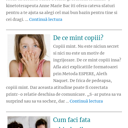
kinetoterapeuta Anne Marie Bac iti ofera cateva sfaturi
pentru a te ajuta sa alegi cel mai bun bazin pentru tine si
„Bazinul ideal pentru familia ta”
cei dragi. …
Continuă lectura
De ce mint copiii?
Copiii mint. Nu este niciun secret
si nici nu este un motiv de
ingrijorare. De ce mint copiii insa?
Afla aici explicatiile formatoarei
prin Metoda ESPERE, Aleth
Naquet. De frica de pedeapsa,
copiii mint. Dar aceasta atitudine poate fi corectata
printr-o relatie deschisa de comunicare. „S-ar putea sa va
„De ce mint 
surprind sau sa va sochez, dar …
Continuă lectura
Cum faci fata