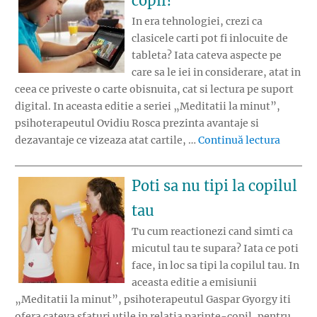
copil?
In era tehnologiei, crezi ca
clasicele carti pot fi inlocuite de
tableta? Iata cateva aspecte pe
care sa le iei in considerare, atat in
ceea ce priveste o carte obisnuita, cat si lectura pe suport
digital. In aceasta editie a seriei „Meditatii la minut”,
psihoterapeutul Ovidiu Rosca prezinta avantaje si
„Carte 
dezavantaje ce vizeaza atat cartile, …
Continuă lectura
Poti sa nu tipi la copilul
tau
Tu cum reactionezi cand simti ca
micutul tau te supara? Iata ce poti
face, in loc sa tipi la copilul tau. In
aceasta editie a emisiunii
„Meditatii la minut”, psihoterapeutul Gaspar Gyorgy iti
ofera cateva sfaturi utile in relatia parinte-copil, pentru