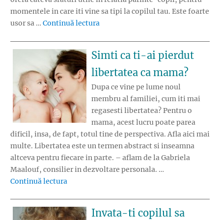
momentele in care iti vine sa tipi la copilul tau. Este foarte
„Poti sa nu tipi la copilul tau”
usor sa …
Continuă lectura
Simti ca ti-ai pierdut
libertatea ca mama?
Dupa ce vine pe lume noul
membru al familiei, cum iti mai
regasesti libertatea? Pentru o
mama, acest lucru poate parea
dificil, insa, de fapt, totul tine de perspectiva. Afla aici mai
multe. Libertatea este un termen abstract si inseamna
altceva pentru fiecare in parte. – aflam de la Gabriela
Maalouf, consilier in dezvoltare personala. …
„Simti ca ti-ai pierdut libertatea ca mama?”
Continuă lectura
Invata-ti copilul sa