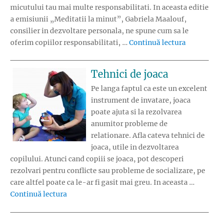
micutului tau mai multe responsabilitati. In aceasta editie
a emisiunii „Meditatii la minut”, Gabriela Maalouf,
consilier in dezvoltare personala, ne spune cum sa le
„Ce respon
oferim copiilor responsabilitati, …
Continuă lectura
Tehnici de joaca
Pe langa faptul ca este un excelent
instrument de invatare, joaca
poate ajuta si la rezolvarea
anumitor probleme de
relationare. Afla cateva tehnici de
joaca, utile in dezvoltarea
copilului. Atunci cand copiii se joaca, pot descoperi
rezolvari pentru conflicte sau probleme de socializare, pe
care altfel poate ca le-ar fi gasit mai greu. In aceasta …
„Tehnici de joaca”
Continuă lectura