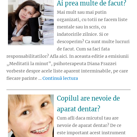
Ai prea multe de facut?
Mai mult sau mai putin
organizati, cu totii ne facem liste
mentale sau in scris, cu
indatoririle zilnice. Si ce
descoperim? Ca sunt multe lucruri
de facut. Cum sa faci fata
responsabilitatilor? Afla aici. In aceasta editie a emisiunii
„Meditatii la minut”, psihoterapeuta Diana Frazzei
vorbeste despre acele liste aparent interminabile, pe care
„Ai prea multe de facut?”
fiecare parinte …
Continuă lectura
Copilul are nevoie de
aparat dentar?
Cum afli daca micutul tau are
nevoie de aparat dentar? De ce
este important acest instrument