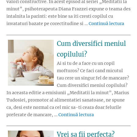
valori constructive. In acest episod al seriei „Meditatii la
minut”, psihoterapeuta Diana Frazzei expune o teama des
intalnita la parinti: este bine sa iti cresti copilul cu
„Cele 
invataturi bazate pe corectitudine si …
Continuă lectura
Cum diversifici meniul
copilului?
Ai si tu de a face cu un copil
mofturos? Ce faci cand micutul
tau cere un singur fel de mancare?
Cum diversifici meniul copilului?
In aceasta editie a emisiunii „Meditatii la minut”, Marius
Tudosiei, promotor al alimentatiei sanatoase, ne spune
ca, desi este normal ca cel mic sa-ti ceara doar felurile
„Cum diversifici me
preferate de mancare, …
Continuă lectura
Vrei sa fii perfecta?