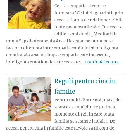
Ce este empatia si cum se
formeaza? Ce inteleg parintii prin
aceasta forma de relationare? Afla
toate raspunsurile aici. In aceasta
editie a emisiunii „Meditatii la
minut”, psihoterapeuta Anca Hasegan ne propune sa
facem o diferenta intre empatia copilului si inteligenta
emotionala a sa. In timp ce empatia este innascuta,
„Cum 
inteligenta emotionala este cea care …
Continuă lectura
Reguli pentru cina in
familie
Pentru multi dintre noi, masa de
seara este unul dintre putinele
momente din zi, in care toata
familia se strange laolalta. De
aceea, pentru cina in familie este nevoie sa tii cont de