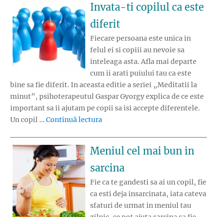
Invata-ti copilul ca este
diferit
Fiecare persoana este unica in
felul ei si copiii au nevoie sa
inteleaga asta. Afla mai departe
cum ii arati puiului tau ca este
bine sa fie diferit. In aceasta editie a seriei „Meditatii la
minut”, psihoterapeutul Gaspar Gyorgy explica de ce este
important sa ii ajutam pe copii sa isi accepte diferentele.
„Invata-ti copilul ca este diferit”
Un copil …
Continuă lectura
Meniul cel mai bun in
sarcina
Fie ca te gandesti sa ai un copil, fie
ca esti deja insarcinata, iata cateva
sfaturi de urmat in meniul tau