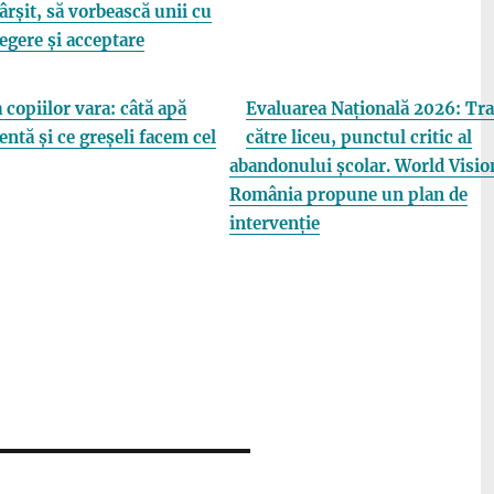
fârșit, să vorbească unii cu
elegere și acceptare
 copiilor vara: câtă apă
Evaluarea Națională 2026: Tra
entă și ce greșeli facem cel
către liceu, punctul critic al
abandonului școlar. World Visio
România propune un plan de
intervenție