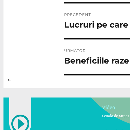
Navigare
PRECEDENT
în
Lucruri pe care
Articolul
anterior:
articole
URMĂTOR
Beneficiile raze
Articolul
următor:
s
Video
Scoala de Super