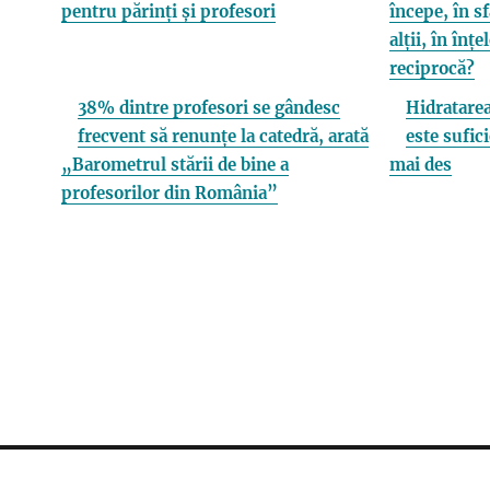
pentru părinți și profesori
începe, în s
alții, în înț
reciprocă?
38% dintre profesori se gândesc
Hidratarea
frecvent să renunțe la catedră, arată
este sufici
„Barometrul stării de bine a
mai des
profesorilor din România”