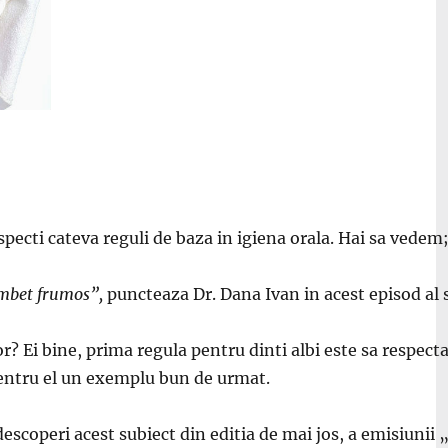
especti cateva reguli de baza in igiena orala. Hai sa vedem;
ambet frumos”,
puncteaza Dr. Dana Ivan in acest episod al 
 Ei bine, prima regula pentru dinti albi este sa respectam
i pentru el un exemplu bun de urmat.
a descoperi acest subiect din editia de mai jos, a emisiunii