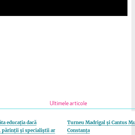
Ultimele articole
ta educația dacă
Turneu Madrigal și Cantus Mu
 părinții și specialiștii ar
Constanța