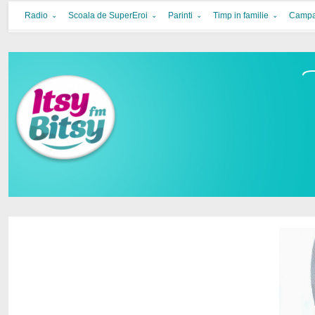
Itsy Bitsy
bucurie in familie
Radio
Scoala de SuperEroi
Parinti
Timp in familie
Campa