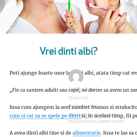
Vrei dinti albi?
Poti ajunge foarte usor la dinti albi, atata timp cat r
„Fie ca suntem adulti sau copii, ne dorim sa avem un z
Autor
Radio Itsy Bitsy
Publicat
10 iulie 2015
pe
Insa cum ajungem la acel zambet frumos si stralucitor?
Categorii
Meditatii la minut
cum si cat sa se spele pe dinti
si, in acelasi timp, fi
Etichete
dana ivan
,
dinti albi
,
igiena orala
,
meditatii la minut
,
zambet frumos
A avea dinti albi tine si de
alimentatie
. Insa te las s