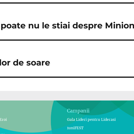
 poate nu le stiai despre Minion
lor de soare
Campanii
Eroi
Gala Lideri pentru Liderasi
1uniFEST