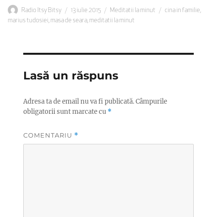
Autor
Publicat
Categorii
Etichete
Radio Itsy Bitsy
13 iulie 2015
Meditatii la minut
cina in familie
,
pe
marius tudosiei
,
masa de seara
,
meditatii la minut
Lasă un răspuns
Adresa ta de email nu va fi publicată.
Câmpurile
obligatorii sunt marcate cu
*
COMENTARIU
*