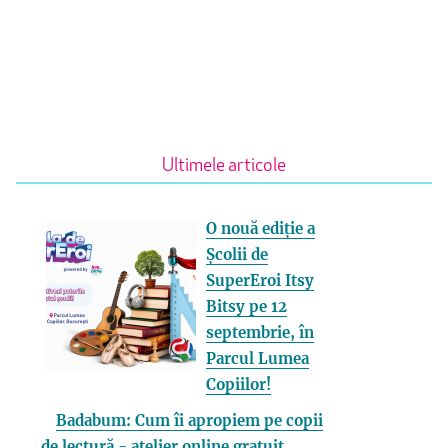
Ultimele articole
O nouă ediție a
Școlii de
SuperEroi Itsy
Bitsy pe 12
septembrie, în
Parcul Lumea
Copiilor!
Badabum: Cum îi apropiem pe copii
de lectură - atelier online gratuit