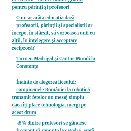
pentru părinți și profesori
Cum ar arăta educația dacă
profesorii, părinții și specialiștii ar
începe, în sfârșit, să vorbească unii cu
alții, în înțelegere și acceptare
reciprocă?
Turneu Madrigal și Cantus Mundi la
Constanța
Înainte de alegerea liceului:
campioanele României la robotică
transmit fetelor un mesaj simplu –
dacă îți place tehnologia, mergi pe
acest drum
38% dintre profesori se gândesc
frecvent să renunțe la catedră, arată