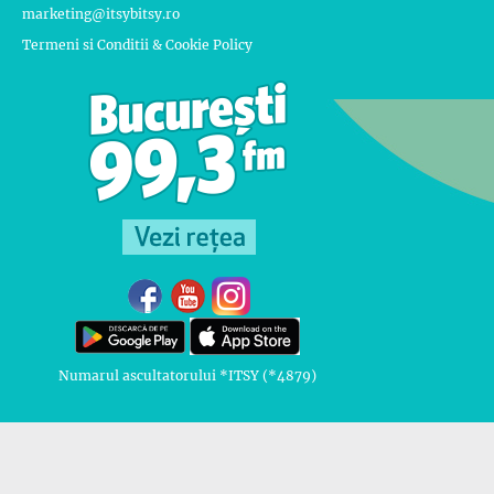
marketing@itsybitsy.ro
Termeni si Conditii & Cookie Policy
Numarul ascultatorului *ITSY (*4879)