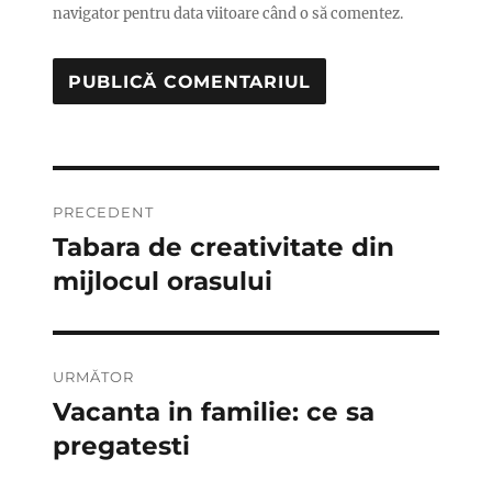
navigator pentru data viitoare când o să comentez.
Navigare
PRECEDENT
în
Tabara de creativitate din
Articolul
anterior:
mijlocul orasului
articole
URMĂTOR
Vacanta in familie: ce sa
Articolul
următor:
pregatesti