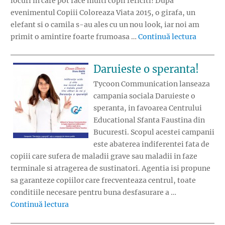
locuri in care pot face multi copii fericiti! Dupa
evenimentul Copiii Coloreaza Viata 2015, o girafa, un
elefant si o camila s-au ales cu un nou look, iar noi am
„Animalu
primit o amintire foarte frumoasa …
Continuă lectura
Daruieste o speranta!
Tycoon Communication lanseaza
campania sociala Daruieste o
speranta, in favoarea Centrului
Educational Sfanta Faustina din
Bucuresti. Scopul acestei campanii
este abaterea indiferentei fata de
copiii care sufera de maladii grave sau maladii in faze
terminale si atragerea de sustinatori. Agentia isi propune
sa garanteze copiilor care frecventeaza centrul, toate
conditiile necesare pentru buna desfasurare a …
„Daruieste o speranta!”
Continuă lectura