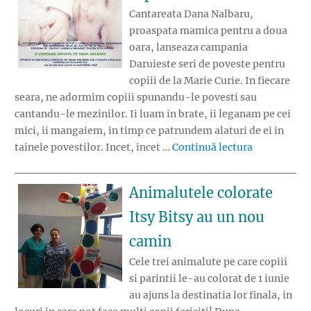
Cantareata Dana Nalbaru,
proaspata mamica pentru a doua
oara, lanseaza campania
Daruieste seri de poveste pentru
copiii de la Marie Curie. In fiecare
seara, ne adormim copiii spunandu-le povesti sau
cantandu-le mezinilor. Ii luam in brate, ii leganam pe cei
mici, ii mangaiem, in timp ce patrundem alaturi de ei in
„Seri de pov
tainele povestilor. Incet, incet …
Continuă lectura
Animalutele colorate
Itsy Bitsy au un nou
camin
Cele trei animalute pe care copiii
si parintii le-au colorat de 1 iunie
au ajuns la destinatia lor finala, in