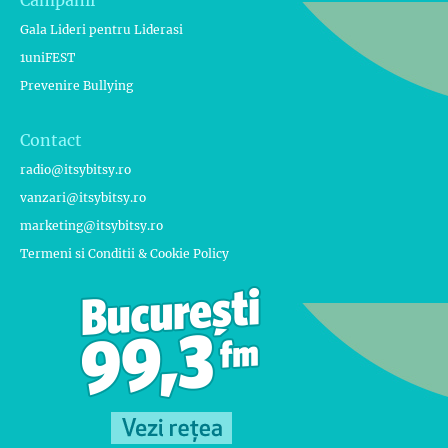
Campanii
Gala Lideri pentru Liderasi
1uniFEST
Prevenire Bullying
Contact
radio@itsybitsy.ro
vanzari@itsybitsy.ro
marketing@itsybitsy.ro
Termeni si Conditii & Cookie Policy