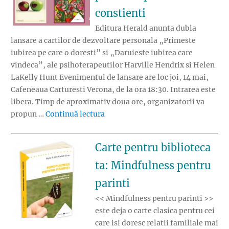
constienti
Editura Herald anunta dubla
lansare a cartilor de dezvoltare personala „Primeste
iubirea pe care o doresti” si „Daruieste iubirea care
vindeca”, ale psihoterapeutilor Harville Hendrix si Helen
LaKelly Hunt Evenimentul de lansare are loc joi, 14 mai,
Cafeneaua Carturesti Verona, de la ora 18:30. Intrarea este
libera. Timp de aproximativ doua ore, organizatorii va
„Lansare de carti pentru parinti si 
propun …
Continuă lectura
Carte pentru biblioteca
ta: Mindfulness pentru
parinti
<< Mindfulness pentru parinti >>
este deja o carte clasica pentru cei
care isi doresc relatii familiale mai