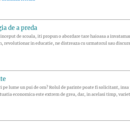
ia de a preda
inceput de scoala, iti propun o abordare tare haioasa a invataman
 revolutionar in educatie, ne distreaza cu urmatorul sau discurs
rofesori magia de a preda”
nte
 pe lume un pui de om? Rolul de parinte poate fi solicitant, insa 
ituatia economica este extrem de grea, dar, in acelasi timp, varie
de parinte”