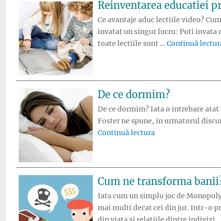
Reinventarea educatiei pr
Ce avantaje aduc lectiile video? Cum
invatat un singur lucru: Poti invata 
toate lectiile sunt …
Continuă lectur
De ce dormim?
De ce dormim? Iata o intrebare atat 
Foster ne spune, in urmatorul discu
„De ce dormim?”
Continuă lectura
Cum ne transforma banii
Iata cum un simplu joc de Monopoly
mai multi decat cei din jur. Intr-o p
din viata si relatiile dintre indivizi 