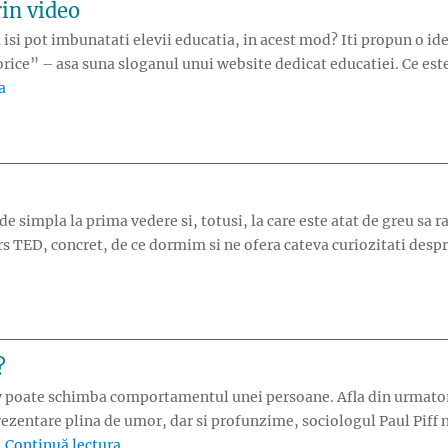
in video
 isi pot imbunatati elevii educatia, in acest mod? Iti propun o id
orice” – asa suna sloganul unui website dedicat educatiei. Ce este 
„Reinventarea educatiei prin video”
a
de simpla la prima vedere si, totusi, la care este atat de greu sa
rs TED, concret, de ce dormim si ne ofera cateva curiozitati des
?
 poate schimba comportamentul unei persoane. Afla din urmator
rezentare plina de umor, dar si profunzime, sociologul Paul Piff n
„Cum ne transforma banii?”
…
Continuă lectura