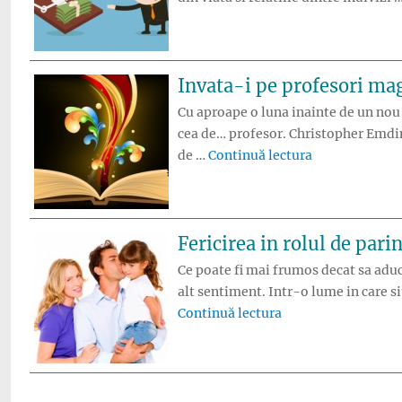
Invata-i pe profesori mag
Cu aproape o luna inainte de un nou 
cea de… profesor. Christopher Emdin,
„Invata-i pe p
de …
Continuă lectura
Fericirea in rolul de pari
Ce poate fi mai frumos decat sa aduci
alt sentiment. Intr-o lume in care s
„Fericirea in rolul 
Continuă lectura