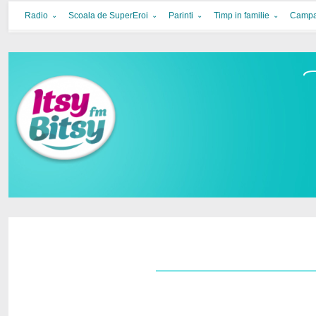
Itsy Bitsy
bucurie in familie
Radio
Scoala de SuperEroi
Parinti
Timp in familie
Campa