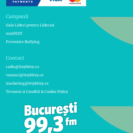
Campanii
Gala Lideri pentru Liderasi
1uniFEST
Prevenire Bullying
Contact
radio@itsybitsy.ro
vanzari@itsybitsy.ro
marketing@itsybitsy.ro
Termeni si Conditii & Cookie Policy