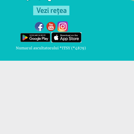
Numarul ascultatorului *ITSY (*4879)