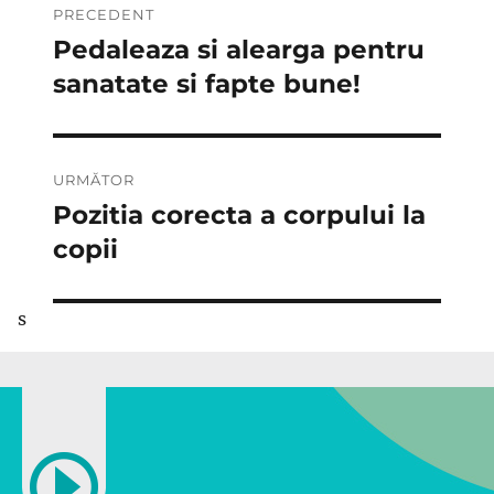
PRECEDENT
în
Pedaleaza si alearga pentru
Articolul
anterior:
sanatate si fapte bune!
articole
URMĂTOR
Pozitia corecta a corpului la
Articolul
următor:
copii
s