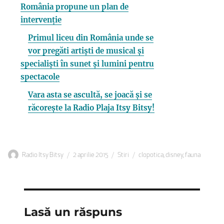
România propune un plan de
intervenție
Primul liceu din România unde se
vor pregăti artiști de musical și
specialiști în sunet și lumini pentru
spectacole
Vara asta se ascultă, se joacă și se
răcorește la Radio Plaja Itsy Bitsy!
Autor
Publicat
Categorii
Etichete
Radio Itsy Bitsy
2 aprilie 2015
Stiri
clopotica
,
disney
,
fauna
pe
Lasă un răspuns