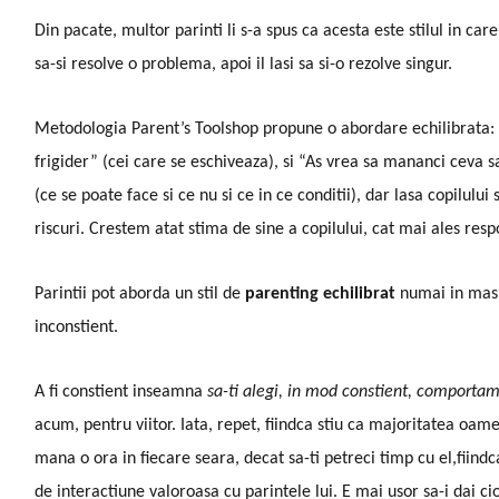
Din pacate, multor parinti li s-a spus ca acesta este stilul in car
sa-si resolve o problema, apoi il lasi sa si-o rezolve singur.
Metodologia Parent’s Toolshop propune o abordare echilibrata: E o
frigider” (cei care se eschiveaza), si “As vrea sa mananci ceva san
(ce se poate face si ce nu si ce in ce conditii), dar lasa copilulu
riscuri. Crestem atat stima de sine a copilului, cat mai ales respo
Parintii pot aborda un stil de
parenting echilibrat
numai in masu
inconstient.
A fi constient inseamna
sa-ti alegi, in mod constient, comporta
acum, pentru viitor. Iata, repet, fiindca stiu ca majoritatea oam
mana o ora in fiecare seara, decat sa-ti petreci timp cu el,fiindc
de interactiune valoroasa cu parintele lui. E mai usor sa-i dai ci