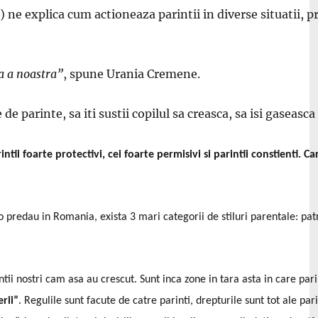
 explica cum actioneaza parintii in diverse situatii, pre
a a noastra”
, spune Urania Cremene.
de parinte, sa iti sustii copilul sa creasca, sa isi gaseasc
ii foarte protectivi, cei foarte permisivi si parintii constienti. C
redau in Romania, exista 3 mari categorii de stiluri parentale: patrule
intii nostri cam asa au crescut. Sunt inca zone in tara asta in care pari
rii”
. Regulile sunt facute de catre parinti, drepturile sunt tot ale pari