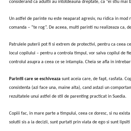
considerand ca adultii au intotdeauna dreptate, ca “ei stiu mai bi
Un astfel de parinte nu este neaparat agresiv, nu ridica in mod n
comanda – “te rog”. De aceea, multi parinti nu realizeaza ca, de f
Patrulele puterii pot fi si extrem de protectivi, pentru ca ceea ce
locul copilului – pentru a controla timpul, vor salva copilul de 
controlul asupra a ceea ce se intampla. Cheia se afla in intrebar
Parintii care se eschiveaza
sunt aceia care, de fapt, rasfata. Cop
consistenta (azi face una, maine alta), cand astazi un comportame
rezultatele unui astfel de stil de parenting practicat in Suedia.
Copiii fac, in mare parte a timpului, ceea ce doresc, si nu exista re
solutii sis a ia decizii, sunt purtati prin viata de ego si sunt lip