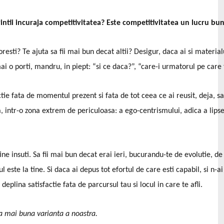
tii incuraja competitivitatea? Este competitivitatea un lucru bun
esti? Te ajuta sa fii mai bun decat altii? Desigur, daca ai si material
 o porti, mandru, in piept: “si ce daca?”, “care-i urmatorul pe care t
tie fata de momentul prezent si fata de tot ceea ce ai reusit, deja, s
ea, intr-o zona extrem de periculoasa: a ego-centrismului, adica a lip
 insuti. Sa fii mai bun decat erai ieri, bucurandu-te de evolutie, de i
 este la tine. Si daca ai depus tot efortul de care esti capabil, si n-ai
eplina satisfactie fata de parcursul tau si locul in care te afli.
ea mai buna varianta a noastra.