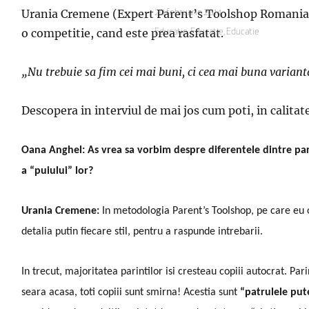
Urania Cremene (Expert Parent’s Toolshop Romania) ne
Publicat
20 februarie 2014
pe
o competitie, cand este prea rasfatat.
Categorii
Educatie
,
Educatie
,
Educatie
„Nu trebuie sa fim cei mai buni, ci cea mai buna variant
Descopera in interviul de mai jos cum poti, in calitate 
Oana Anghel: As vrea sa vorbim despre diferentele dintre parint
a “puiului” lor?
Urania Cremene:
In metodologia Parent’s Toolshop, pe care eu o p
detalia putin fiecare stil, pentru a raspunde intrebarii.
In trecut, majoritatea parintilor isi cresteau copiii autocrat. Par
seara acasa, toti copiii sunt smirna! Acestia sunt
“patrulele pute