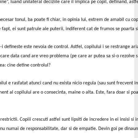
ne”, luand unilateral deciziile care il implica pe copil, detinand, ast
ecesar tonul, ba poate fi chiar, in opinia lui, extrem de amabil cu cop
apt, ei sunt patrule ale puterii, indiferent cat de frumos se poarta si
-i defineste este nevoia de control. Astfel, copilului i se restrange ari
fiecare data cand are vreo problema (pe care ar putea sa si-o rezolve s
ea: cine detine controlul?
ilul e rasfatat atunci cand nu exista nicio regula (sau sunt frecvent 
nt al copilului are o consecinta, maine o alta. Este, fara doar si poa
strictii. Copiii crescuti astfel sunt lipsiti de incredere in ei insisi si
siti nu numai de responsabilitate, dar si de empatie. Devin goi pe dinaun