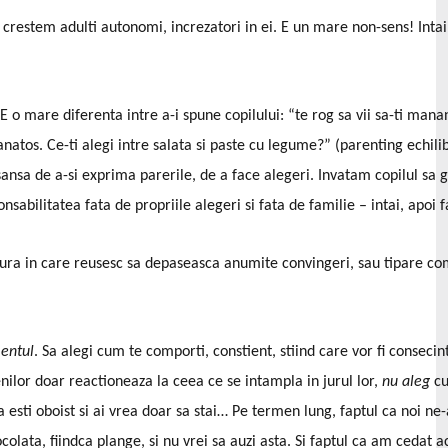
e crestem adulti autonomi, increzatori in ei. E un mare non-sens! Intai 
 mare diferenta intre a-i spune copilului: “te rog sa vii sa-ti mananci
atos. Ce-ti alegi intre salata si paste cu legume?” (parenting echilibra
i sansa de a-si exprima parerile, de a face alegeri. Invatam copilul sa g
nsabilitatea fata de propriile alegeri si fata de familie – intai, apoi f
ra in care reusesc sa depaseasca anumite convingeri, sau tipare com
mentul
. Sa alegi cum te comporti, constient, stiind care vor fi consecinte
enilor doar reactioneaza la ceea ce se intampla in jurul lor,
nu aleg
cu
a esti oboist si ai vrea doar sa stai… Pe termen lung, faptul ca noi ne
ocolata, fiindca plange, si nu vrei sa auzi asta. Si faptul ca am cedat 