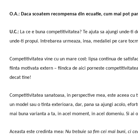
O.A.: Daca scoatem recompensa din ecuatie, cum mai pot parin
U.C.:
La ce e buna competitivitatea? Te ajuta sa ajungi unde-ti dor
unde-ti propui. Intrebarea urmeaza, insa, medaliei pe care tocmai
Competitivitatea vine cu un mare cost: lipsa continua de satisfac
fiinta motivata extern – fiindca de aici porneste competitivitat
decat tine!
Competitivitatea sanatoasa, in perspective mea, este aceea cu tine
un model sau o tinta exterioara, dar, pana sa ajungi acolo, efortul
mai buna varianta a ta, in acel moment, in acel domeniu. Si ai o d
Aceasta este credinta mea:
Nu trebuie sa fim cei mai buni, ci c