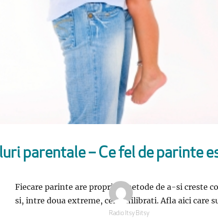
luri parentale – Ce fel de parinte e
Fiecare parinte are propriile metode de a-si creste copi
si, intre doua extreme, cei echilibrati. Afla aici care s
Autor
Radio Itsy Bitsy