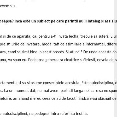
e exemplu.
eapsa? Inca este un subiect pe care parintii nu il inteleg si asa a
 si de ce aparuta, ca, pentru a-ti invata lectia, trebuie sa suferi! E
pre stilurile de invatare, modalitati de asimilare a informatiei, difere
eaza, cand se simt bine in acest proces. Si-atunci? De unde aceasta c
ciuna, va spun eu. Pedeapsa genereaza cicatrice sufletesti, nevoia de 
rtamentul si sa-si asume consecintele acestuia. Este autodisciplina, d
s. La un moment dat, nu mai avem parintii langa noi care sa ne spuna: “s
vietuire, amanand mereu ceea ce au de facut, fiindca s-au obisnuit de 
autodisciplinei, nu pedepsei intru suferinta inutila.