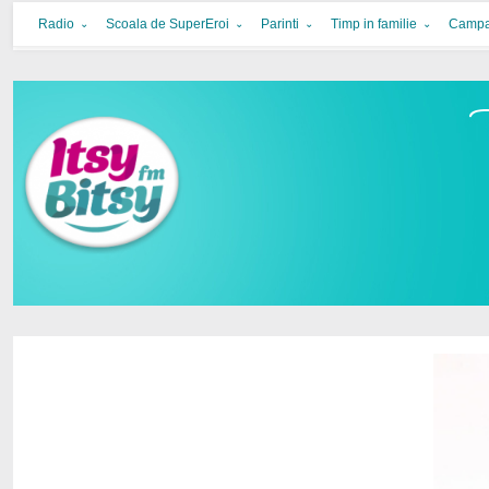
Itsy Bitsy
bucurie in familie
Radio
Scoala de SuperEroi
Parinti
Timp in familie
Campa