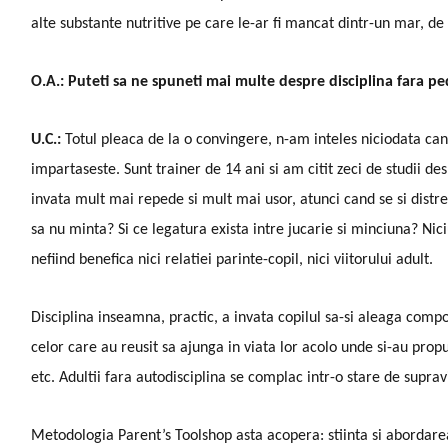
alte substante nutritive pe care le-ar fi mancat dintr-un mar, d
O.A.: Puteti sa ne spuneti mai multe despre disciplina fara ped
U.C.:
Totul pleaca de la o convingere, n-am inteles niciodata cand
impartaseste. Sunt trainer de 14 ani si am citit zeci de studii des
invata mult mai repede si mult mai usor, atunci cand se si distr
sa nu minta? Si ce legatura exista intre jucarie si minciuna? Ni
nefiind benefica nici relatiei parinte-copil, nici viitorului adult.
Disciplina inseamna, practic, a invata copilul sa-si aleaga compo
celor care au reusit sa ajunga in viata lor acolo unde si-au propu
etc. Adultii fara autodisciplina se complac intr-o stare de supra
Metodologia Parent’s Toolshop asta acopera: stiinta si abordarea 