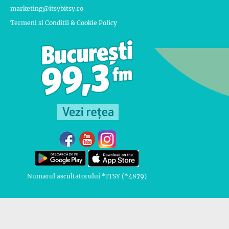
marketing@itsybitsy.ro
Termeni si Conditii & Cookie Policy
Numarul ascultatorului *ITSY (*4879)