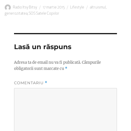
Autor
Publicat
Categorii
Etichete
Radio Itsy Bitsy
17 martie 2015
Lifestyle
altruismul
,
pe
generozitatea
,
SOS Satele Copiilor
Lasă un răspuns
Adresa ta de email nu va fi publicată.
Câmpurile
obligatorii sunt marcate cu
*
COMENTARIU
*