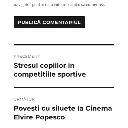
navigator pentru data viitoare când o să comentez.
Navigare
PRECEDENT
în
Stresul copiilor in
Articolul
anterior:
competitiile sportive
articole
URMĂTOR
Povesti cu siluete la Cinema
Articolul
următor:
Elvire Popesco