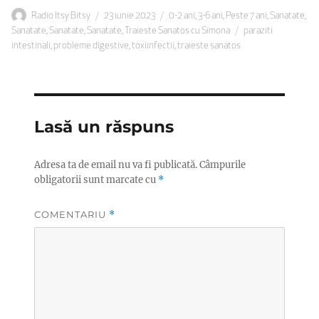
Autor
Publicat
Categorii
Radio Itsy Bitsy
23 iunie 2023
0-2 ani
,
3-6 ani
,
Peste 7 ani
,
Sanatate
,
pe
Etichete
Sanatate
,
Sanatate
,
Sanatate
,
Traieste Sanatos cu Simona
paraziti
intestinali
,
probleme digestive
,
toxiinfectii
,
traieste sanatos
Lasă un răspuns
Adresa ta de email nu va fi publicată.
Câmpurile
obligatorii sunt marcate cu
*
COMENTARIU
*