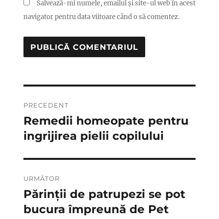
Salvează-mi numele, emailul și site-ul web în acest
navigator pentru data viitoare când o să comentez.
Navigare
PRECEDENT
în
Remedii homeopate pentru
Articolul
anterior:
ingrijirea pielii copilului
articole
URMĂTOR
Părinții de patrupezi se pot
Articolul
următor:
bucura împreună de Pet