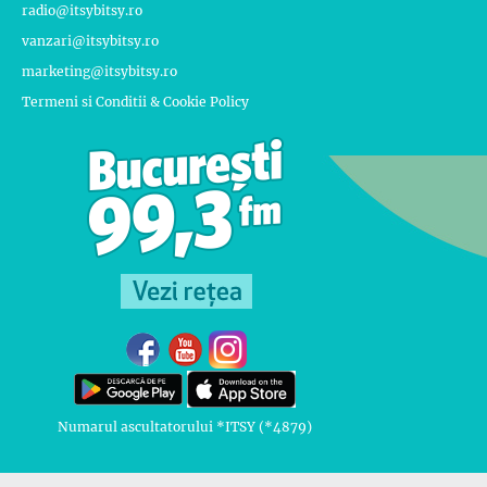
radio@itsybitsy.ro
vanzari@itsybitsy.ro
marketing@itsybitsy.ro
Termeni si Conditii & Cookie Policy
Numarul ascultatorului *ITSY (*4879)