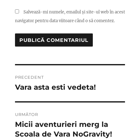
Salvează-mi numele, emailul și site-ul web în acest
navigator pentru data viitoare când o să comentez.
Navigare
PRECEDENT
în
Vara asta esti vedeta!
Articolul
anterior:
articole
URMĂTOR
Micii aventurieri merg la
Articolul
următor:
Scoala de Vara NoGravity!