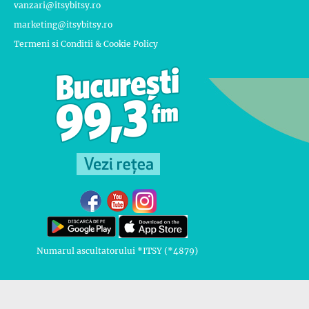
vanzari@itsybitsy.ro
marketing@itsybitsy.ro
Termeni si Conditii & Cookie Policy
Numarul ascultatorului *ITSY (*4879)