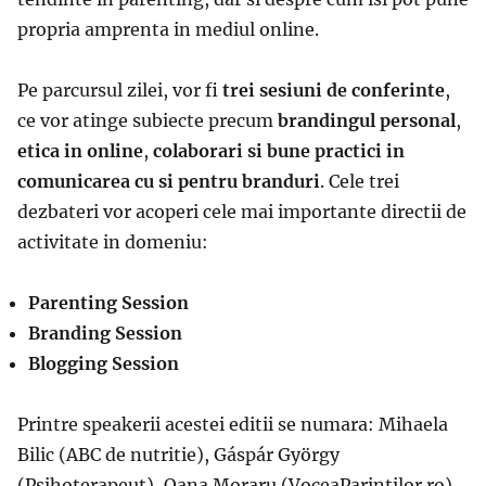
propria amprenta in mediul online.
Pe parcursul zilei, vor fi
trei sesiuni de conferinte
,
ce vor atinge subiecte precum
brandingul personal
,
etica in online
,
colaborari si bune practici in
comunicarea cu si pentru branduri
. Cele trei
dezbateri vor acoperi cele mai importante directii de
activitate in domeniu:
Parenting Session
Branding Session
Blogging Session
Printre speakerii acestei editii se numara: Mihaela
Bilic (ABC de nutritie), Gáspár György
(Psihoterapeut), Oana Moraru (VoceaParintilor.ro),