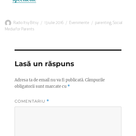
Autor
Publicat
Categorii
Etichete
Radio Itsy Bitsy
13 iulie 2016
Evenimente
parenting
,
Social
pe
Media for Parents
Lasă un răspuns
Adresa ta de email nu va fi publicată.
Câmpurile
obligatorii sunt marcate cu
*
COMENTARIU
*