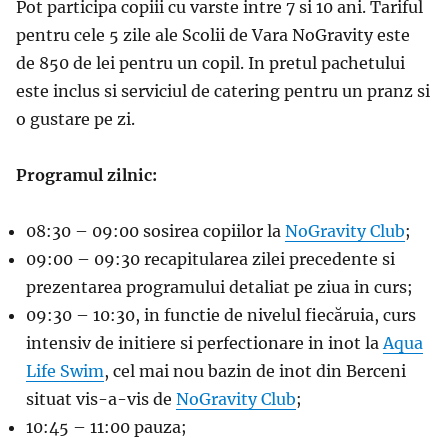
Pot participa copiii cu varste intre 7 si 10 ani. Tariful
pentru cele 5 zile ale Scolii de Vara NoGravity este
de 850 de lei pentru un copil. In pretul pachetului
este inclus si serviciul de catering pentru un pranz si
o gustare pe zi.
Programul zilnic:
08:30
–
09:00 sosirea copiilor la
NoGravity Club
;
09:00 – 09:30 recapitularea zilei precedente si
prezentarea programului detaliat pe ziua in curs;
09:30 – 10:30, in functie de nivelul fiec
ăruia, curs
intensiv de initiere si perfectionare in inot la
Aqua
Life Swim
, cel mai nou bazin de inot din Berceni
situat vis-a-vis de
NoGravity Club
;
10:45 – 11:00 pauza;