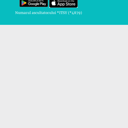
Numarul ascultatorului *ITSY (*4879)