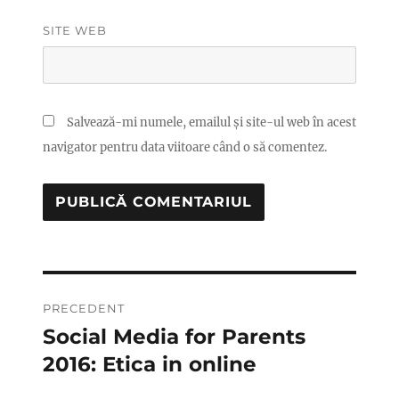
SITE WEB
Salvează-mi numele, emailul și site-ul web în acest
navigator pentru data viitoare când o să comentez.
Navigare
PRECEDENT
în
Social Media for Parents
Articolul
anterior:
2016: Etica in online
articole