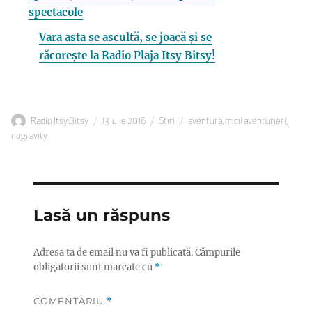
spectacole
Vara asta se ascultă, se joacă și se
răcorește la Radio Plaja Itsy Bitsy!
Autor
Publicat
Categorii
Etichete
Radio Itsy Bitsy
13 iulie 2016
Stiri
aventura
,
micii aventurieri
,
pe
nogravity
Lasă un răspuns
Adresa ta de email nu va fi publicată.
Câmpurile
obligatorii sunt marcate cu
*
COMENTARIU
*