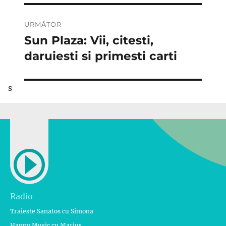
URMĂTOR
Sun Plaza: Vii, citesti,
Articolul
următor:
daruiesti si primesti carti
s
Radio
Traieste Sanatos cu Simona
Happy Music cu Marius