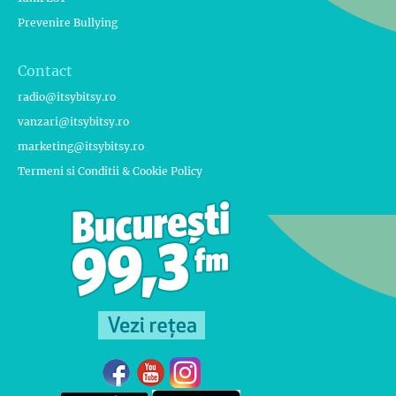
Prevenire Bullying
Contact
radio@itsybitsy.ro
vanzari@itsybitsy.ro
marketing@itsybitsy.ro
Termeni si Conditii & Cookie Policy