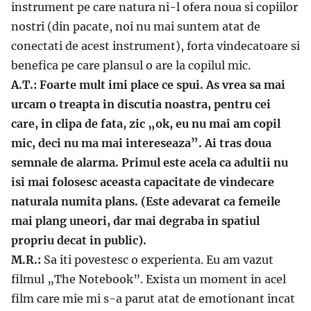
instrument pe care natura ni-l ofera noua si copiilor
nostri (din pacate, noi nu mai suntem atat de
conectati de acest instrument), forta vindecatoare si
benefica pe care plansul o are la copilul mic.
A.T.: Foarte mult imi place ce spui. As vrea sa mai
urcam o treapta in discutia noastra, pentru cei
care, in clipa de fata, zic „ok, eu nu mai am copil
mic, deci nu ma mai intereseaza”. Ai tras doua
semnale de alarma. Primul este acela ca adultii nu
isi mai folosesc aceasta capacitate de vindecare
naturala numita plans. (Este adevarat ca femeile
mai plang uneori, dar mai degraba in spatiul
propriu decat in public).
M.R.:
Sa iti povestesc o experienta. Eu am vazut
filmul „The Notebook”. Exista un moment in acel
film care mie mi s-a parut atat de emotionant incat