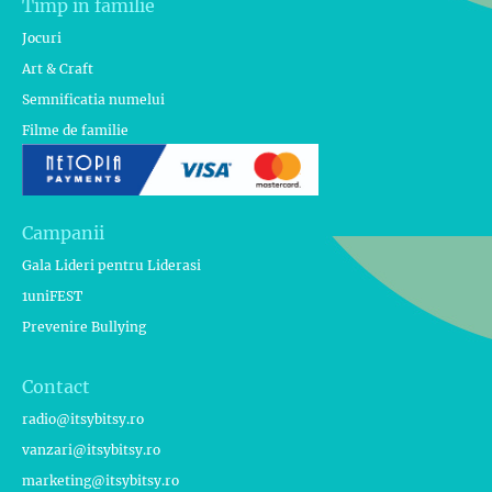
Timp in familie
Jocuri
Art & Craft
Semnificatia numelui
Filme de familie
Campanii
Gala Lideri pentru Liderasi
1uniFEST
Prevenire Bullying
Contact
radio@itsybitsy.ro
vanzari@itsybitsy.ro
marketing@itsybitsy.ro