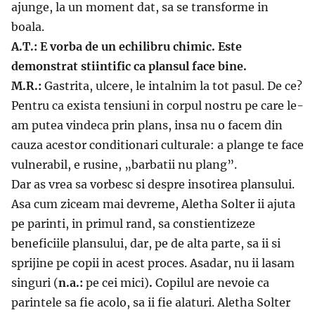
ajunge, la un moment dat, sa se transforme in
boala.
A.T.: E vorba de un echilibru chimic. Este
demonstrat stiintific ca plansul face bine.
M.R.:
Gastrita, ulcere, le intalnim la tot pasul. De ce?
Pentru ca exista tensiuni in corpul nostru pe care le-
am putea vindeca prin plans, insa nu o facem din
cauza acestor conditionari culturale: a plange te face
vulnerabil, e rusine, „barbatii nu plang”.
Dar as vrea sa vorbesc si despre insotirea plansului.
Asa cum ziceam mai devreme, Aletha Solter ii ajuta
pe parinti, in primul rand, sa constientizeze
beneficiile plansului, dar, pe de alta parte, sa ii si
sprijine pe copii in acest proces. Asadar, nu ii lasam
singuri (
n.a.:
pe cei mici)
.
Copilul are nevoie ca
parintele sa fie acolo, sa ii fie alaturi. Aletha Solter