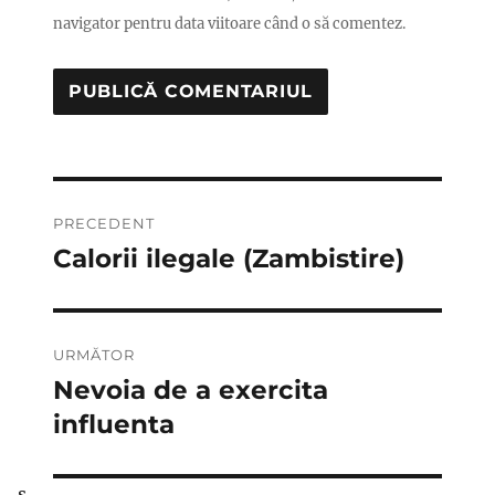
navigator pentru data viitoare când o să comentez.
Navigare
PRECEDENT
în
Calorii ilegale (Zambistire)
Articolul
anterior:
articole
URMĂTOR
Nevoia de a exercita
Articolul
următor:
influenta
s