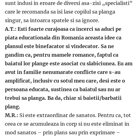
sunt indusi in eroare de diversi asa-zisi „specialisti”
care le recomanda sa isi lase copilul sa planga
singur, sa intoarca spatele si sa ignore.
A.T.: Esti foarte curajoasa ca incerci sa aduci pe
piata educationala din Romania aceasta idee ca
plansul este binefacator si vindecator. Sa ne
gandim ca, pentru mamele romance, faptul ca
baiatul lor plange este asociat cu slabiciunea. Eu am
avut in familie nenumarate conflicte care s-au
amplificat, inclusiv cu sotul meu care, desi este o
persoana educata, sustinea ca baiatul sau nu ar
trebui sa planga. Ba da, chiar si baietii/barbatii
plang.
M.R.:
Si este extraordinar de sanatos. Pentru ca, tot
ceea ce se acumuleaza in corp si nu este eliminat in
mod sanatos – prin plans sau prin exprimare –