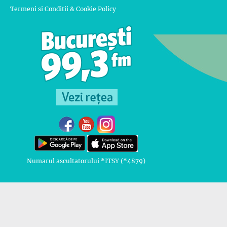
Termeni si Conditii & Cookie Policy
Numarul ascultatorului *ITSY (*4879)