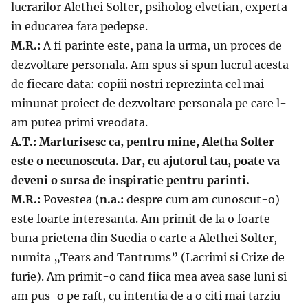
lucrarilor Alethei Solter, psiholog elvetian, experta
in educarea fara pedepse.
M.R.:
A fi parinte este, pana la urma, un proces de
dezvoltare personala. Am spus si spun lucrul acesta
de fiecare data: copiii nostri reprezinta cel mai
minunat proiect de dezvoltare personala pe care l-
am putea primi vreodata.
A.T.: Marturisesc ca, pentru mine, Aletha Solter
este o necunoscuta. Dar, cu ajutorul tau, poate va
deveni o sursa de inspiratie pentru parinti.
M.R.:
Povestea (
n.a.:
despre cum am cunoscut-o)
este foarte interesanta. Am primit de la o foarte
buna prietena din Suedia o carte a Alethei Solter,
numita „Tears and Tantrums” (Lacrimi si Crize de
furie). Am primit-o cand fiica mea avea sase luni si
am pus-o pe raft, cu intentia de a o citi mai tarziu –