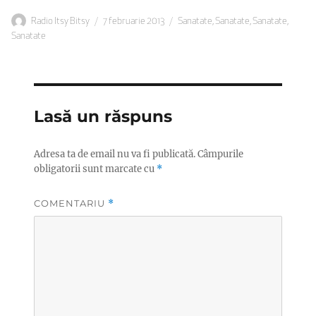
Autor
Publicat
Categorii
Radio Itsy Bitsy
7 februarie 2013
Sanatate
,
Sanatate
,
Sanatate
,
pe
Sanatate
Lasă un răspuns
Adresa ta de email nu va fi publicată.
Câmpurile
obligatorii sunt marcate cu
*
COMENTARIU
*