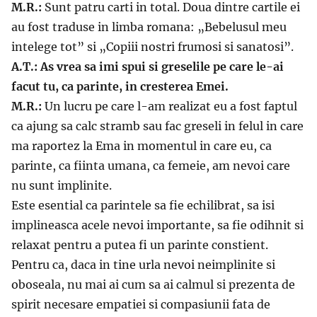
M.R.:
Sunt patru carti in total. Doua dintre cartile ei
au fost traduse in limba romana: „Bebelusul meu
intelege tot” si „Copiii nostri frumosi si sanatosi”.
A.T.: As vrea sa imi spui si greselile pe care le-ai
facut tu, ca parinte, in cresterea Emei.
M.R.:
Un lucru pe care l-am realizat eu a fost faptul
ca ajung sa calc stramb sau fac greseli in felul in care
ma raportez la Ema in momentul in care eu, ca
parinte, ca fiinta umana, ca femeie, am nevoi care
nu sunt implinite.
Este esential ca parintele sa fie echilibrat, sa isi
implineasca acele nevoi importante, sa fie odihnit si
relaxat pentru a putea fi un parinte constient.
Pentru ca, daca in tine urla nevoi neimplinite si
oboseala, nu mai ai cum sa ai calmul si prezenta de
spirit necesare empatiei si compasiunii fata de