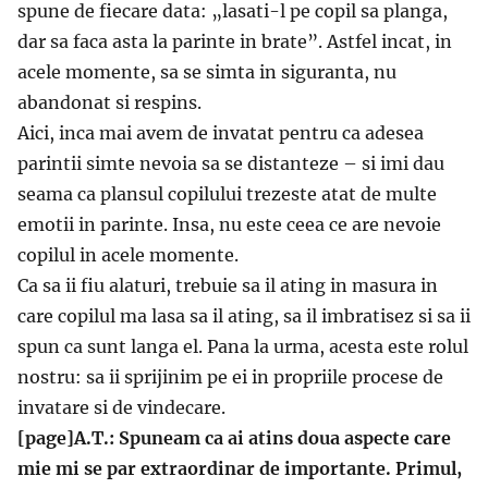
spune de fiecare data: „lasati-l pe copil sa planga,
dar sa faca asta la parinte in brate”. Astfel incat, in
acele momente, sa se simta in siguranta, nu
abandonat si respins.
Aici, inca mai avem de invatat pentru ca adesea
parintii simte nevoia sa se distanteze – si imi dau
seama ca plansul copilului trezeste atat de multe
emotii in parinte. Insa, nu este ceea ce are nevoie
copilul in acele momente.
Ca sa ii fiu alaturi, trebuie sa il ating in masura in
care copilul ma lasa sa il ating, sa il imbratisez si sa ii
spun ca sunt langa el. Pana la urma, acesta este rolul
nostru: sa ii sprijinim pe ei in propriile procese de
invatare si de vindecare.
[page]A.T.: Spuneam ca ai atins doua aspecte care
mie mi se par extraordinar de importante. Primul,