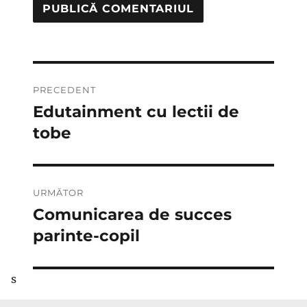
Navigare
PRECEDENT
în
Edutainment cu lectii de
Articolul
anterior:
tobe
articole
URMĂTOR
Comunicarea de succes
Articolul
următor:
parinte-copil
s