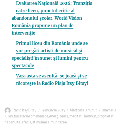
Evaluarea Națională 2026: Tranziția
către liceu, punctul critic al
abandonului școlar. World Vision
România propune un plan de
intervenție
Primul liceu din România unde se
vor pregăti artiști de musical și
specialiști în sunet și lumini pentru
spectacole
Vara asta se ascultă, se joacă și se
răcorește la Radio Plaja Itsy Bitsy!
Autor
Publicat
Categorii
Etichete
Radio Itsy Bitsy
9 ianuarie 2015
Meditatii la minut
anamaria
pe
iulian
,
bucataria romaneasca
,
energizeaza
,
meditatii la minut
,
proprietati
nebanuite
,
sfecla
,
stimuleaza imunitatea