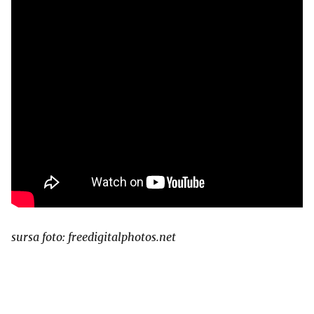
sursa foto: freedigitalphotos.net