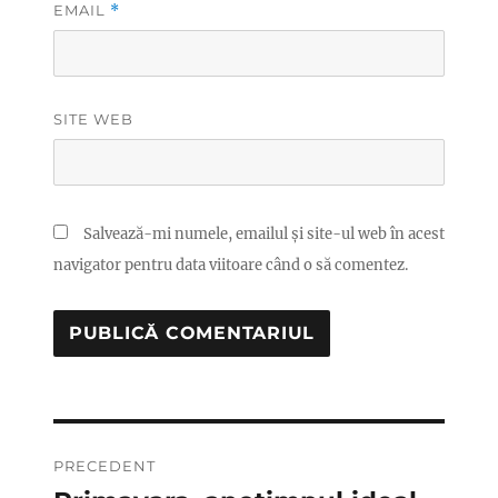
EMAIL
*
SITE WEB
Salvează-mi numele, emailul și site-ul web în acest
navigator pentru data viitoare când o să comentez.
Navigare
PRECEDENT
în