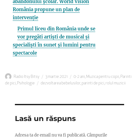
abandonului școlar. World Vision
România propune un plan de
intervenție
Primul liceu din România unde se
vor pregăti artiști de musical și
specialiști în sunet și lumini pentru
spectacole
Autor
Publicat
Categorii
Radio Itsy Bitsy
3 martie 2021
0-2 ani
,
Muzica pentru copii
,
Parinti
Etichete
pe
de pici
,
Psihologie
dezvoltarea bebelusilor
,
parinti de pici
,
rolul muzicii
Lasă un răspuns
Adresa ta de email nu va fi publicată.
Câmpurile