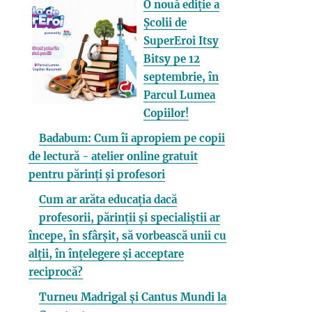
O nouă ediție a
Școlii de
SuperEroi Itsy
Bitsy pe 12
septembrie, în
Parcul Lumea
Copiilor!
Badabum: Cum îi apropiem pe copii
de lectură - atelier online gratuit
pentru părinți și profesori
Cum ar arăta educația dacă
profesorii, părinții și specialiștii ar
începe, în sfârșit, să vorbească unii cu
alții, în înțelegere și acceptare
reciprocă?
Turneu Madrigal și Cantus Mundi la