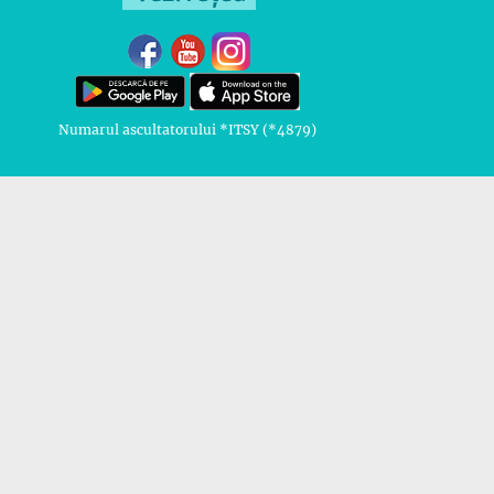
Numarul ascultatorului *ITSY (*4879)