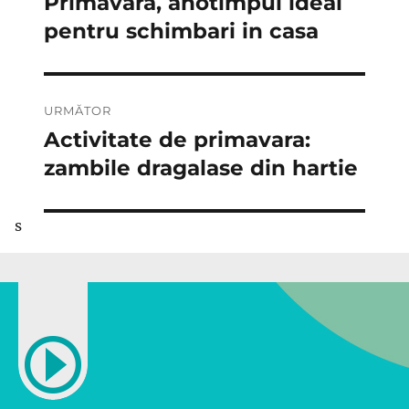
Primavara, anotimpul ideal
Articolul
anterior:
pentru schimbari in casa
articole
URMĂTOR
Activitate de primavara:
Articolul
următor:
zambile dragalase din hartie
s