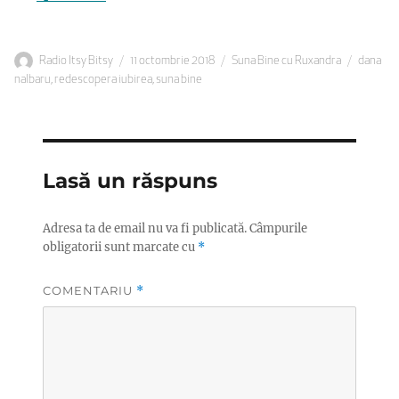
Autor
Publicat
Categorii
Etichete
Radio Itsy Bitsy
11 octombrie 2018
Suna Bine cu Ruxandra
dana
pe
nalbaru
,
redescopera iubirea
,
suna bine
Lasă un răspuns
Adresa ta de email nu va fi publicată.
Câmpurile
obligatorii sunt marcate cu
*
COMENTARIU
*