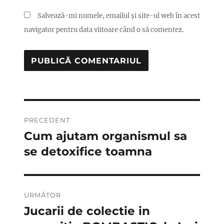
Salvează-mi numele, emailul și site-ul web în acest
navigator pentru data viitoare când o să comentez.
Navigare
PRECEDENT
în
Cum ajutam organismul sa
Articolul
anterior:
se detoxifice toamna
articole
URMĂTOR
Jucarii de colectie in
Articolul