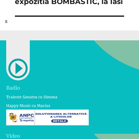
următor:
expozitia BOMBASTIC, la Iasi
s
Radio
Traieste Sanatos cu Simona
Happy Music cu Marius
Video