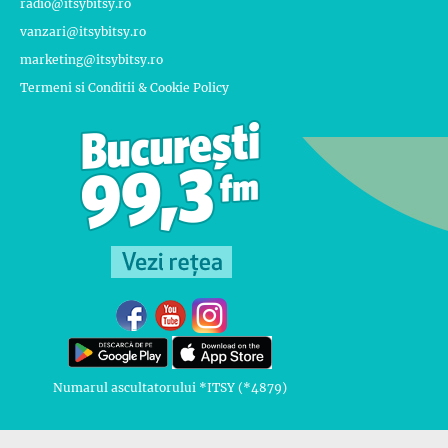
radio@itsybitsy.ro
vanzari@itsybitsy.ro
marketing@itsybitsy.ro
Termeni si Conditii & Cookie Policy
Numarul ascultatorului *ITSY (*4879)