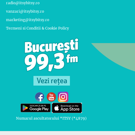
radio@itsybitsy.ro
vanzari@itsybitsy.ro
marketing@itsybitsy.ro
Termeni si Conditii & Cookie Policy
Numarul ascultatorului *ITSY (*4879)