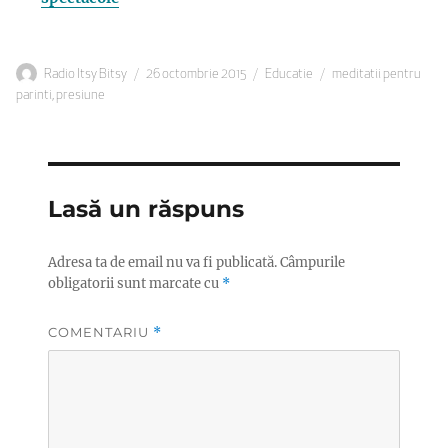
Autor
Publicat
Categorii
Etichete
Radio Itsy Bitsy
26 octombrie 2015
Educatie
meditatii pentru
pe
parinti
,
presiune
Lasă un răspuns
Adresa ta de email nu va fi publicată.
Câmpurile
obligatorii sunt marcate cu
*
COMENTARIU
*