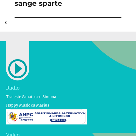
următor:
sange sparte
s
Radio
Traieste Sanatos cu Simona
Happy Music cu Marius
Video