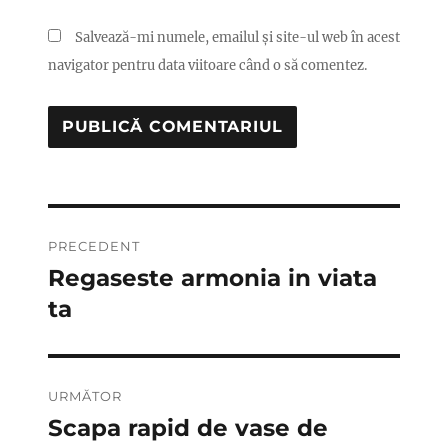
Salvează-mi numele, emailul și site-ul web în acest
navigator pentru data viitoare când o să comentez.
Navigare
PRECEDENT
în
Regaseste armonia in viata
Articolul
anterior:
ta
articole
URMĂTOR
Scapa rapid de vase de
Articolul