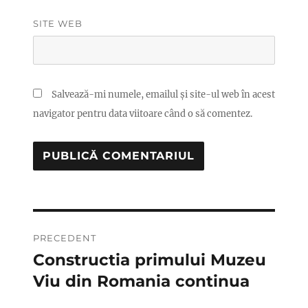
SITE WEB
Salvează-mi numele, emailul și site-ul web în acest
navigator pentru data viitoare când o să comentez.
Navigare
PRECEDENT
în
Constructia primului Muzeu
Articolul
anterior:
Viu din Romania continua
articole