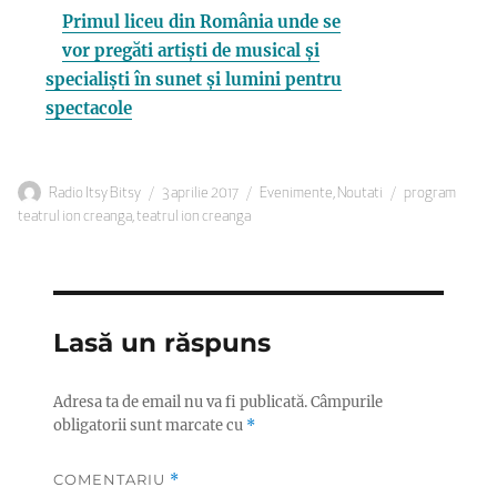
Primul liceu din România unde se
vor pregăti artiști de musical și
specialiști în sunet și lumini pentru
spectacole
Autor
Publicat
Categorii
Etichete
Radio Itsy Bitsy
3 aprilie 2017
Evenimente
,
Noutati
program
pe
teatrul ion creanga
,
teatrul ion creanga
Lasă un răspuns
Adresa ta de email nu va fi publicată.
Câmpurile
obligatorii sunt marcate cu
*
COMENTARIU
*