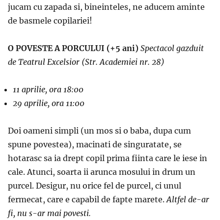
jucam cu zapada si, bineinteles, ne aducem aminte
de basmele copilariei!
O POVESTE A PORCULUI (+5 ani)
Spectacol gazduit
de Teatrul Excelsior
(Str. Academiei nr. 28)
11 aprilie, ora 18:00
29 aprilie, ora 11:00
Doi oameni simpli (un mos si o baba, dupa cum
spune povestea), macinati de singuratate, se
hotarasc sa ia drept copil prima fiinta care le iese in
cale. Atunci, soarta ii arunca mosului in drum un
purcel. Desigur, nu orice fel de purcel, ci unul
fermecat, care e capabil de fapte marete.
Altfel de-ar
fi, nu s-ar mai povesti.