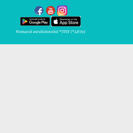
Numarul ascultatorului *ITSY (*4879)