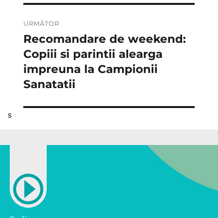
URMĂTOR
Recomandare de weekend:
Articolul
următor:
Copiii si parintii alearga
impreuna la Campionii
Sanatatii
s