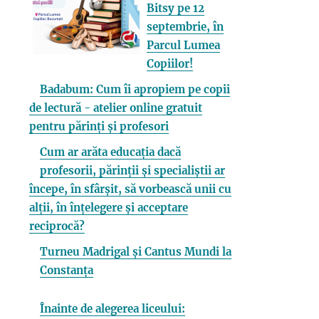
Bitsy pe 12
septembrie, în
Parcul Lumea
Copiilor!
Badabum: Cum îi apropiem pe copii
de lectură - atelier online gratuit
pentru părinți și profesori
Cum ar arăta educația dacă
profesorii, părinții și specialiștii ar
începe, în sfârșit, să vorbească unii cu
alții, în înțelegere și acceptare
reciprocă?
Turneu Madrigal și Cantus Mundi la
Constanța
Înainte de alegerea liceului: