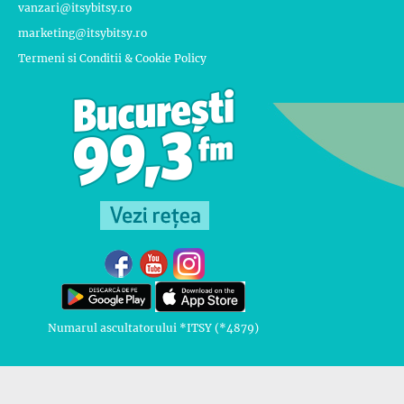
vanzari@itsybitsy.ro
marketing@itsybitsy.ro
Termeni si Conditii & Cookie Policy
Numarul ascultatorului *ITSY (*4879)