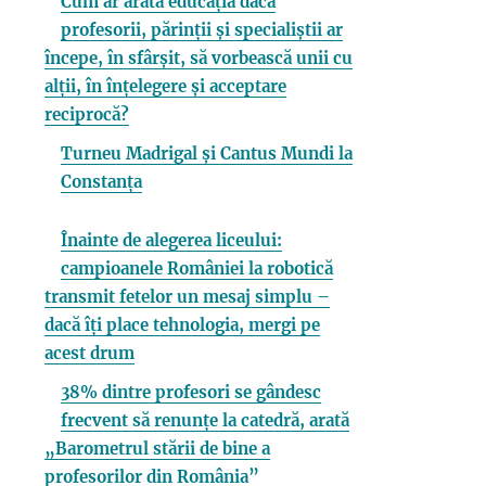
Cum ar arăta educația dacă
profesorii, părinții și specialiștii ar
începe, în sfârșit, să vorbească unii cu
alții, în înțelegere și acceptare
reciprocă?
Turneu Madrigal și Cantus Mundi la
Constanța
Înainte de alegerea liceului:
campioanele României la robotică
transmit fetelor un mesaj simplu –
dacă îți place tehnologia, mergi pe
acest drum
38% dintre profesori se gândesc
frecvent să renunțe la catedră, arată
„Barometrul stării de bine a
profesorilor din România”