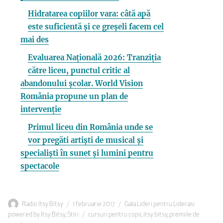
Hidratarea copiilor vara: câtă apă
este suficientă și ce greșeli facem cel
mai des
Evaluarea Națională 2026: Tranziția
către liceu, punctul critic al
abandonului școlar. World Vision
România propune un plan de
intervenție
Primul liceu din România unde se
vor pregăti artiști de musical și
specialiști în sunet și lumini pentru
spectacole
Autor
Publicat
Categorii
Radio Itsy Bitsy
1 februarie 2017
Gala Lideri pentru Liderasi
pe
Etichete
powered by Itsy Bitsy
,
Stiri
cursuri pentru copii
,
itsy bitsy
,
premiile de