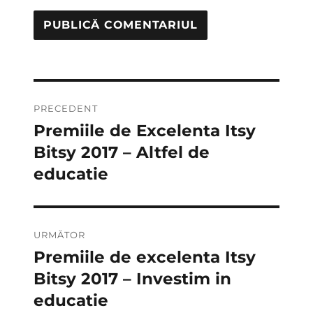
Navigare
PRECEDENT
în
Premiile de Excelenta Itsy
Articolul
anterior:
Bitsy 2017 – Altfel de
articole
educatie
URMĂTOR
Premiile de excelenta Itsy
Articolul
următor:
Bitsy 2017 – Investim in
educatie