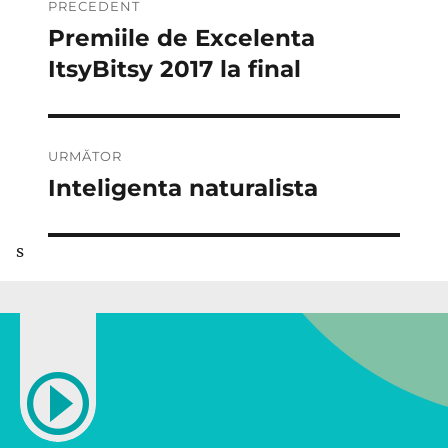
PRECEDENT
în
Premiile de Excelenta
Articolul
anterior:
ItsyBitsy 2017 la final
articole
URMĂTOR
Inteligenta naturalista
Articolul
următor:
s