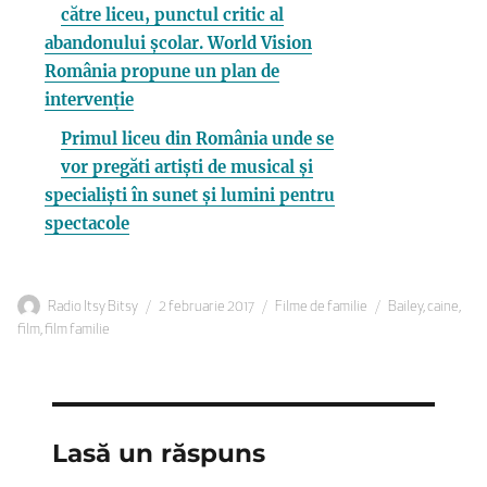
către liceu, punctul critic al
abandonului școlar. World Vision
România propune un plan de
intervenție
Primul liceu din România unde se
vor pregăti artiști de musical și
specialiști în sunet și lumini pentru
spectacole
Autor
Publicat
Categorii
Etichete
Radio Itsy Bitsy
2 februarie 2017
Filme de familie
Bailey
,
caine
,
pe
film
,
film familie
Lasă un răspuns