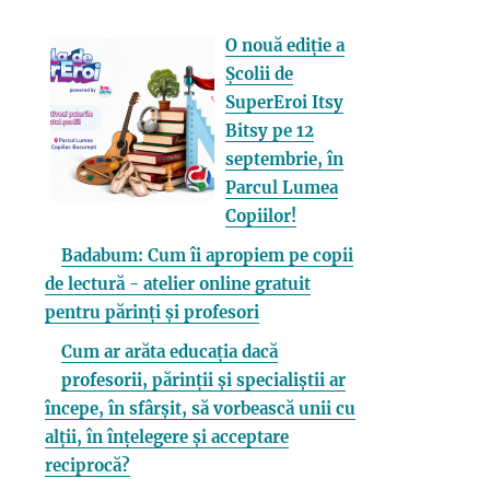
O nouă ediție a
Școlii de
SuperEroi Itsy
Bitsy pe 12
septembrie, în
Parcul Lumea
Copiilor!
Badabum: Cum îi apropiem pe copii
de lectură - atelier online gratuit
pentru părinți și profesori
Cum ar arăta educația dacă
profesorii, părinții și specialiștii ar
începe, în sfârșit, să vorbească unii cu
alții, în înțelegere și acceptare
reciprocă?