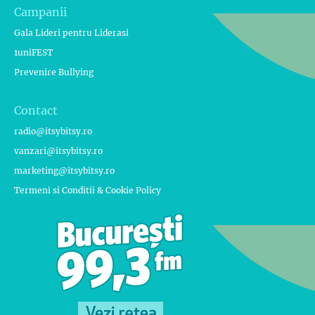
Campanii
Gala Lideri pentru Liderasi
1uniFEST
Prevenire Bullying
Contact
radio@itsybitsy.ro
vanzari@itsybitsy.ro
marketing@itsybitsy.ro
Termeni si Conditii & Cookie Policy