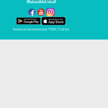
Numarul ascultatorului *ITSY (*4879)