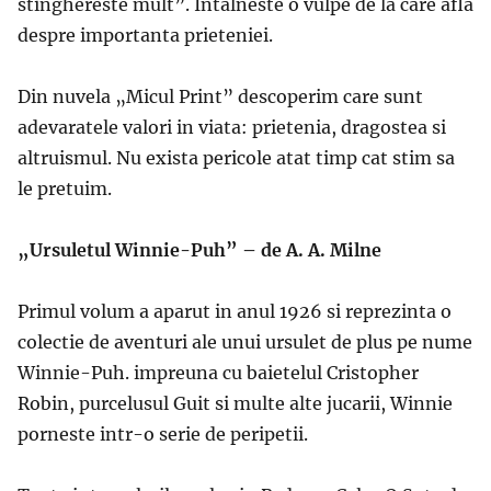
stinghereste mult”. Intalneste o vulpe de la care afla
despre importanta prieteniei.
Din nuvela „Micul Print” descoperim care sunt
adevaratele valori in viata: prietenia, dragostea si
altruismul. Nu exista pericole atat timp cat stim sa
le pretuim.
„Ursuletul Winnie-Puh” – de A. A. Milne
Primul volum a aparut in anul 1926 si reprezinta o
colectie de aventuri ale unui ursulet de plus pe nume
Winnie-Puh. impreuna cu baietelul Cristopher
Robin, purcelusul Guit si multe alte jucarii, Winnie
porneste intr-o serie de peripetii.