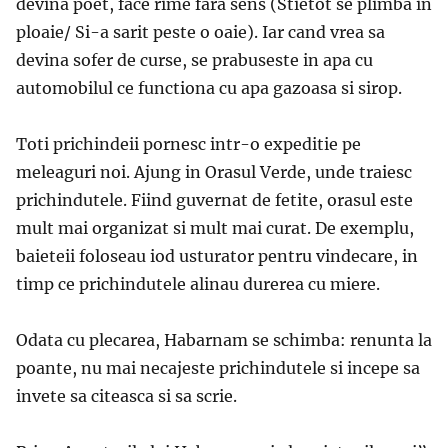
devina poet, face rime fara sens (Stietot se plimba in
ploaie/ Si-a sarit peste o oaie). Iar cand vrea sa
devina sofer de curse, se prabuseste in apa cu
automobilul ce functiona cu apa gazoasa si sirop.
Toti prichindeii pornesc intr-o expeditie pe
meleaguri noi. Ajung in Orasul Verde, unde traiesc
prichindutele. Fiind guvernat de fetite, orasul este
mult mai organizat si mult mai curat. De exemplu,
baieteii foloseau iod usturator pentru vindecare, in
timp ce prichindutele alinau durerea cu miere.
Odata cu plecarea, Habarnam se schimba: renunta la
poante, nu mai necajeste prichindutele si incepe sa
invete sa citeasca si sa scrie.