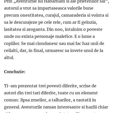
Prin „Aventurile lui Habarnam si ale prietenilor sai”,
autorul a vrut sa impartaseasca valorile bune
precum onestitatea, curajul, camaraderia si vointa si
sa le descurajeze pe cele rele, cum ar fi gelozia,
lasitatea si aroganta. Din nou, intalnim o poveste
unde nu exista personaje malefice. E o lume a
copiilor. Se mai ciondanesc sau mai fac haz unii de
ceilalti, dar, in final, urmaresc sa invete unul de la
altul.
Concluzie:
Ti-am prezentat trei povesti diferite, scrise de
autori din trei tari diferite, toate cu un element
comun: lipsa zmeilor, a talharilor, a rautatii in
general. Aventurile raman interesante si hazlii chiar