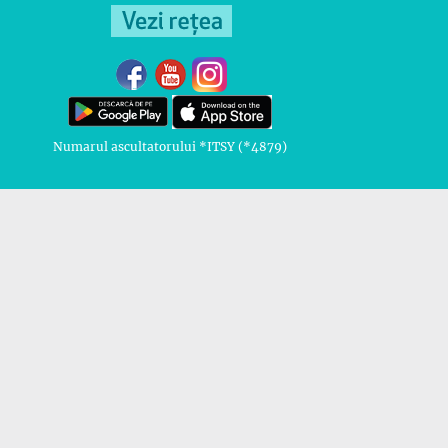
Numarul ascultatorului *ITSY (*4879)