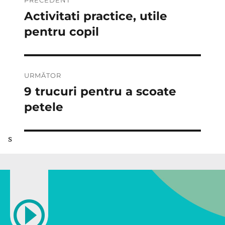
în
Activitati practice, utile
Articolul
anterior:
pentru copil
articole
URMĂTOR
9 trucuri pentru a scoate
Articolul
următor:
petele
s