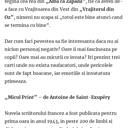
regina cea rea din
„Alba ca Zapada”
, fie ca avem de-
a face cu Vrajitoarea din Vest din
„Vrajitorul din
Oz”
, nimeni nu scapa si „totul este bine atunci cand
se termina cu bine”.
Dar cum faci povestea sa fie interesanta daca nu ai
niciun personaj negativ? Oare ii mai fascineaza pe
copii? Oare mai au micutii ce invata? Iti prezint trei
carti unde nu exista raufacatori, unde pericolele
sunt de fapt boacane, iar emotiile si invatatura
primeaza.
„Micul Print” – de Antoine de Saint-Exupéry
Nuvela scriitorului francez a fost publicata pentru
prima oara in anul 1943, in peste 200 de limbi si