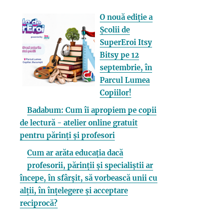
O nouă ediție a
Școlii de
SuperEroi Itsy
Bitsy pe 12
septembrie, în
Parcul Lumea
Copiilor!
Badabum: Cum îi apropiem pe copii
de lectură - atelier online gratuit
pentru părinți și profesori
Cum ar arăta educația dacă
profesorii, părinții și specialiștii ar
începe, în sfârșit, să vorbească unii cu
alții, în înțelegere și acceptare
reciprocă?