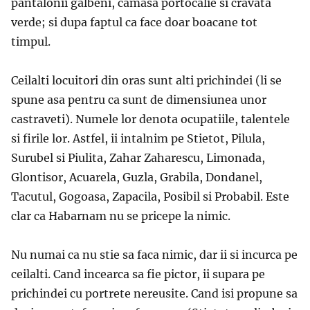
pantalonii galbeni, camasa portocalie si cravata
verde; si dupa faptul ca face doar boacane tot
timpul.
Ceilalti locuitori din oras sunt alti prichindei (li se
spune asa pentru ca sunt de dimensiunea unor
castraveti). Numele lor denota ocupatiile, talentele
si firile lor. Astfel, ii intalnim pe Stietot, Pilula,
Surubel si Piulita, Zahar Zaharescu, Limonada,
Glontisor, Acuarela, Guzla, Grabila, Dondanel,
Tacutul, Gogoasa, Zapacila, Posibil si Probabil. Este
clar ca Habarnam nu se pricepe la nimic.
Nu numai ca nu stie sa faca nimic, dar ii si incurca pe
ceilalti. Cand incearca sa fie pictor, ii supara pe
prichindei cu portrete nereusite. Cand isi propune sa