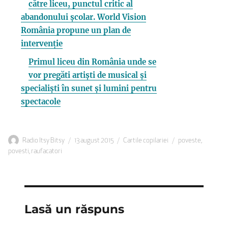
către liceu, punctul critic al
abandonului școlar. World Vision
România propune un plan de
intervenție
Primul liceu din România unde se
vor pregăti artiști de musical și
specialiști în sunet și lumini pentru
spectacole
Autor
Publicat
Categorii
Etichete
Radio Itsy Bitsy
13 august 2015
Cartile copilariei
poveste
,
pe
povesti
,
raufacatori
Lasă un răspuns