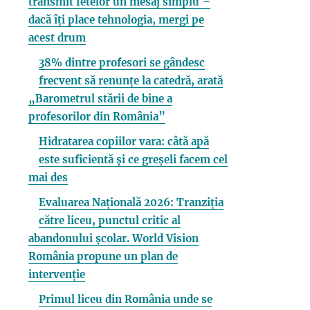
transmit fetelor un mesaj simplu –
dacă îți place tehnologia, mergi pe
acest drum
38% dintre profesori se gândesc
frecvent să renunțe la catedră, arată
„Barometrul stării de bine a
profesorilor din România”
Hidratarea copiilor vara: câtă apă
este suficientă și ce greșeli facem cel
mai des
Evaluarea Națională 2026: Tranziția
către liceu, punctul critic al
abandonului școlar. World Vision
România propune un plan de
intervenție
Primul liceu din România unde se