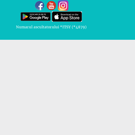
Numarul ascultatorului *ITSY (*4879)