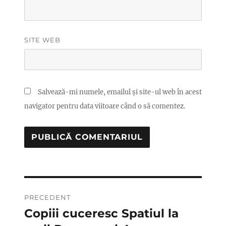
SITE WEB
Salvează-mi numele, emailul și site-ul web în acest
navigator pentru data viitoare când o să comentez.
Navigare
PRECEDENT
în
Copiii cuceresc Spatiul la
Articolul