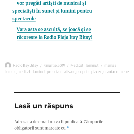
vor pregăti artiști de musical și
specialiști în sunet și lumini pentru
spectacole
Vara asta se ascultă, se joacă și se
răcorește la Radio Plaja Itsy Bitsy!
Autor
Publicat
Categorii
Etichete
Radio Itsy Bitsy
3 martie 2015
Meditatii la minut
mama si
pe
femeie
,
meditatii la minut
,
propria infatisare
,
propriile placeri
,
urania cremene
Lasă un răspuns
Adresa ta de email nu va fi publicată.
Câmpurile
obligatorii sunt marcate cu
*