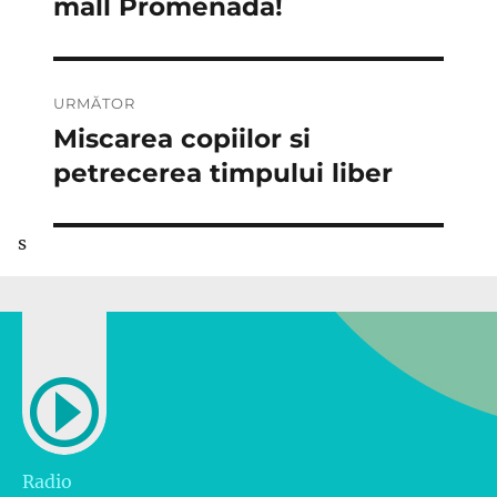
anterior:
mall Promenada!
articole
URMĂTOR
Miscarea copiilor si
Articolul
următor:
petrecerea timpului liber
s
Radio