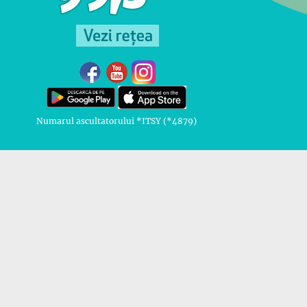
Numarul ascultatorului *ITSY (*4879)