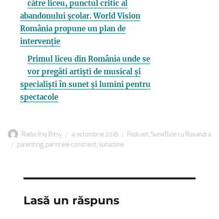
către liceu, punctul critic al
abandonului școlar. World Vision
România propune un plan de
intervenție
Primul liceu din România unde se
vor pregăti artiști de musical și
specialiști în sunet și lumini pentru
spectacole
Autor
Publicat
Categorii
Radio Itsy Bitsy
4 octombrie 2018
Podcast
,
Suna Bine cu Ruxandra
Etichete
pe
parenting
,
parintele constient
,
suna bine
Lasă un răspuns