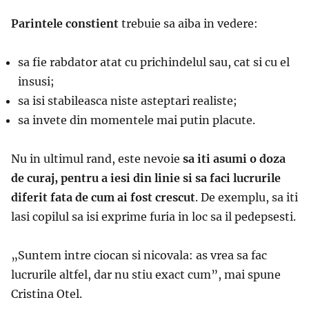
Parintele constient
trebuie sa aiba in vedere:
sa
fie
rabda
tor
atat cu
prichindelul sau
, cat si cu
el
insusi;
sa
isi stabileasca
niste asteptari realiste;
sa inv
ete
din momentele mai putin placute.
Nu in ultimul rand, este nevoie
sa iti asumi o
doza
de curaj,
pentru a
iesi din linie si
s
a fac
i
lucrurile
diferit fata de cum a
i
fost crescut
.
D
e exemplu, sa iti
lasi copilul sa isi exprime furia in loc sa il pedepsesti.
„
S
untem intre ciocan si nicovala
:
as vrea sa fac
lucrurile altfel, dar nu stiu exact cum
”, mai spune
Cristina Otel.