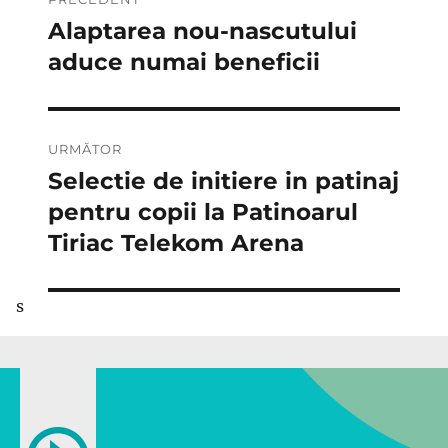
în
Alaptarea nou-nascutului
Articolul
anterior:
aduce numai beneficii
articole
URMĂTOR
Selectie de initiere in patinaj
Articolul
următor:
pentru copii la Patinoarul
Tiriac Telekom Arena
s