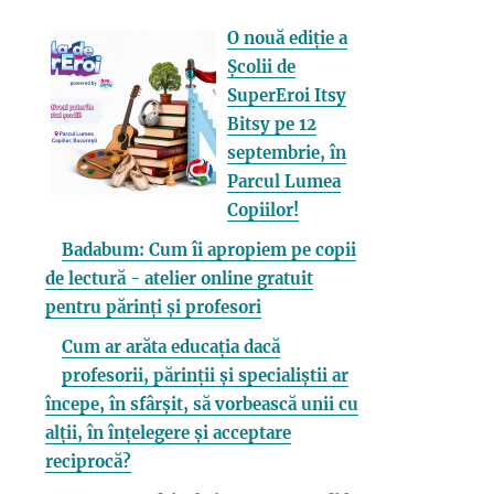
O nouă ediție a
Școlii de
SuperEroi Itsy
Bitsy pe 12
septembrie, în
Parcul Lumea
Copiilor!
Badabum: Cum îi apropiem pe copii
de lectură - atelier online gratuit
pentru părinți și profesori
Cum ar arăta educația dacă
profesorii, părinții și specialiștii ar
începe, în sfârșit, să vorbească unii cu
alții, în înțelegere și acceptare
reciprocă?