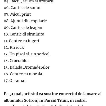
05. Racul, stiuca si brotacul
06. Cantec de somn
07. Micul print
08
. Ajunul din copilarie
09
. Cantec de leagan
10
. Cantic di sirminita
11. Cantec cu ingeri
12. Rrrrock
13. Un pisoi si-un soricel
14. Crocodilul
15. Balada Dromaderelor
16
. Cantec cu morala
17.
O, rama
i
Pe 31 mai, artistul va sustine concertul de lansare al
albumului Sotron, in Parcul Titan, in cadrul