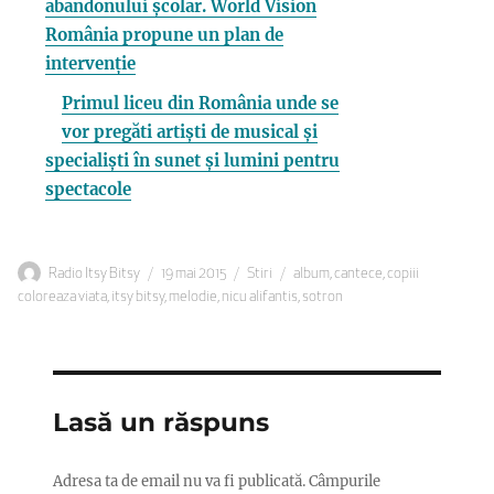
abandonului școlar. World Vision
România propune un plan de
intervenție
Primul liceu din România unde se
vor pregăti artiști de musical și
specialiști în sunet și lumini pentru
spectacole
Autor
Publicat
Categorii
Etichete
Radio Itsy Bitsy
19 mai 2015
Stiri
album
,
cantece
,
copiii
pe
coloreaza viata
,
itsy bitsy
,
melodie
,
nicu alifantis
,
sotron
Lasă un răspuns
Adresa ta de email nu va fi publicată.
Câmpurile