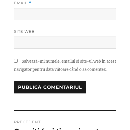
EMAIL
*
SITE WEB
Salvează-mi numele, emailul și site-ul web în acest
navigator pentru data viitoare când o să comentez.
Navigare
PRECEDENT
în