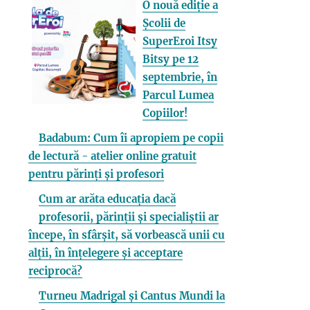
O nouă ediție a
Școlii de
SuperEroi Itsy
Bitsy pe 12
septembrie, în
Parcul Lumea
Copiilor!
Badabum: Cum îi apropiem pe copii
de lectură - atelier online gratuit
pentru părinți și profesori
Cum ar arăta educația dacă
profesorii, părinții și specialiștii ar
începe, în sfârșit, să vorbească unii cu
alții, în înțelegere și acceptare
reciprocă?
Turneu Madrigal și Cantus Mundi la