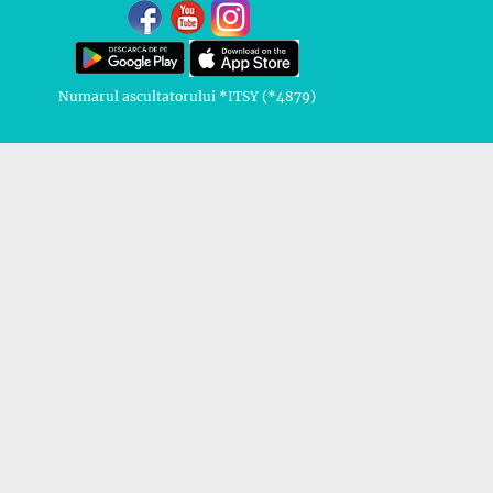
Numarul ascultatorului *ITSY (*4879)