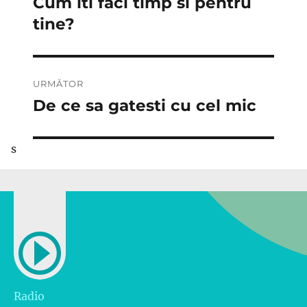
Cum iti faci timp si pentru
Articolul
anterior:
tine?
articole
URMĂTOR
De ce sa gatesti cu cel mic
Articolul
următor:
s
Radio