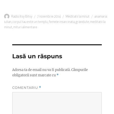
Autor
Publicat
Categorii
Etichete
Radio Itsy Bitsy
7 noiembrie 2014
Meditatii la minut
anamaria
pe
iulian
,
corpul tau este un templu
,
femeie insarcinata
,
gravidute
,
meditatii la
minut
,
mituri alimentare
Lasă un răspuns
Adresa ta de email nu va fi publicată.
Câmpurile
obligatorii sunt marcate cu
*
COMENTARIU
*