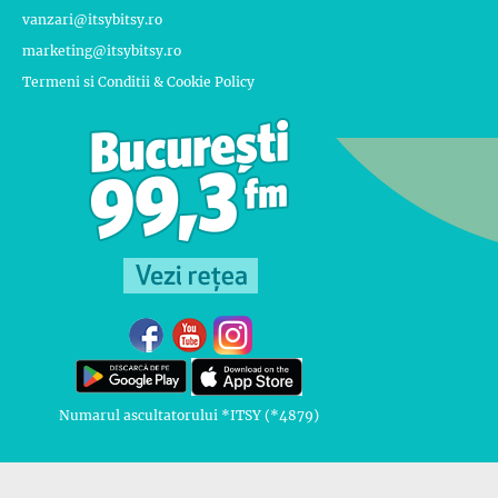
vanzari@itsybitsy.ro
marketing@itsybitsy.ro
Termeni si Conditii & Cookie Policy
Numarul ascultatorului *ITSY (*4879)