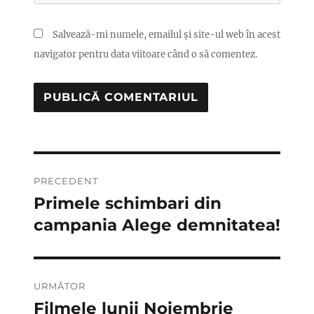
Salvează-mi numele, emailul și site-ul web în acest
navigator pentru data viitoare când o să comentez.
Navigare
PRECEDENT
în
Primele schimbari din
Articolul
anterior:
campania Alege demnitatea!
articole
URMĂTOR
Filmele lunii Noiembrie
Articolul