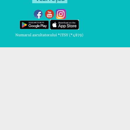
Numarul ascultatorului *ITSY (*4879)