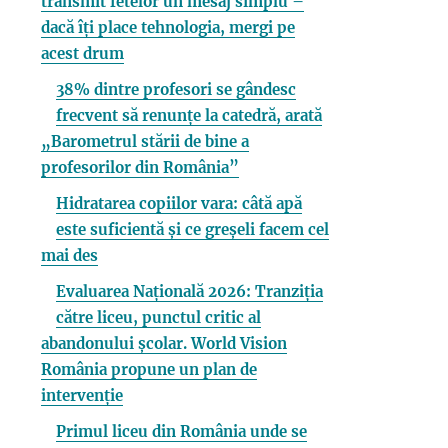
transmit fetelor un mesaj simplu –
dacă îți place tehnologia, mergi pe
acest drum
38% dintre profesori se gândesc
frecvent să renunțe la catedră, arată
„Barometrul stării de bine a
profesorilor din România”
Hidratarea copiilor vara: câtă apă
este suficientă și ce greșeli facem cel
mai des
Evaluarea Națională 2026: Tranziția
către liceu, punctul critic al
abandonului școlar. World Vision
România propune un plan de
intervenție
Primul liceu din România unde se