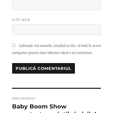
SITE WEB
Salvează-mi numele, emailul și site-ul web în acest
navigator pentru data viitoare când o să comentez.
Navigare
PRECEDENT
în
Baby Boom Show
Articolul