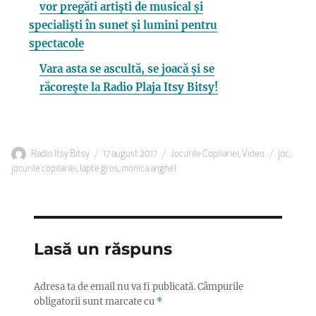
vor pregăti artiști de musical și
specialiști în sunet și lumini pentru
spectacole
Vara asta se ascultă, se joacă și se
răcorește la Radio Plaja Itsy Bitsy!
Autor
Publicat
Categorii
Etichete
Radio Itsy Bitsy
17 august 2017
Jocurile Copilariei
,
Video
joc
,
pe
jocurile copilariei
,
lapte gros
,
monica anghel
Lasă un răspuns
Adresa ta de email nu va fi publicată.
Câmpurile
obligatorii sunt marcate cu
*