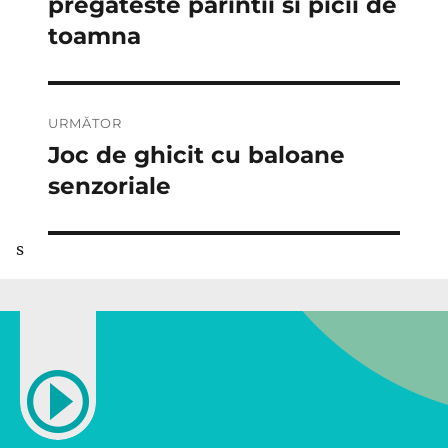
anterior:
pregateste parintii si picii de
articole
toamna
URMĂTOR
Joc de ghicit cu baloane
Articolul
următor:
senzoriale
s