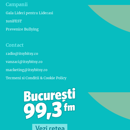
Campanii
Gala Lideri pentru Liderasi
1uniFEST
Prevenire Bullying
Contact
radio@itsybitsy.ro
vanzari@itsybitsy.ro
marketing@itsybitsy.ro
Termeni si Conditii & Cookie Policy