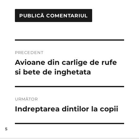
Navigare
PRECEDENT
în
Avioane din carlige de rufe
Articolul
anterior:
si bete de inghetata
articole
URMĂTOR
Indreptarea dintilor la copii
Articolul
următor:
s