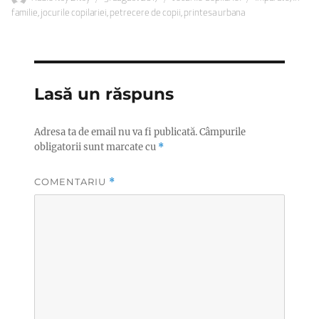
pe
familie
,
jocurile copilariei
,
petrecere de copii
,
printesa urbana
Lasă un răspuns
Adresa ta de email nu va fi publicată.
Câmpurile
obligatorii sunt marcate cu
*
COMENTARIU
*