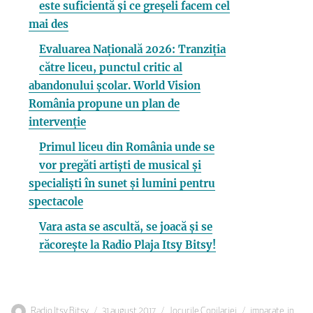
este suficientă și ce greșeli facem cel
mai des
Evaluarea Națională 2026: Tranziția
către liceu, punctul critic al
abandonului școlar. World Vision
România propune un plan de
intervenție
Primul liceu din România unde se
vor pregăti artiști de musical și
specialiști în sunet și lumini pentru
spectacole
Vara asta se ascultă, se joacă și se
răcorește la Radio Plaja Itsy Bitsy!
Autor
Publicat
Categorii
Etichete
Radio Itsy Bitsy
31 august 2017
Jocurile Copilariei
imparate
,
in