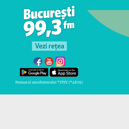
Numarul ascultatorului *ITSY (*4879)