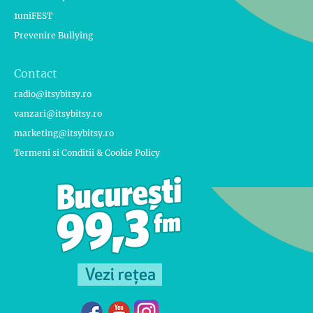
1uniFEST
Prevenire Bullying
Contact
radio@itsybitsy.ro
vanzari@itsybitsy.ro
marketing@itsybitsy.ro
Termeni si Conditii & Cookie Policy