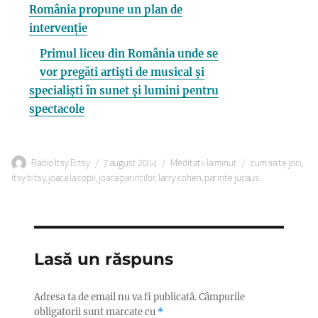
România propune un plan de
intervenție
Primul liceu din România unde se
vor pregăti artiști de musical și
specialiști în sunet și lumini pentru
spectacole
Autor
Publicat
Categorii
Etichete
Radio Itsy Bitsy
7 august 2014
Meditatii la minut
cum sa te joci
,
pe
itsy bitsy
,
joaca la copii
,
joaca parintilor
,
larry cohen
,
parinte jucaus
Lasă un răspuns
Adresa ta de email nu va fi publicată.
Câmpurile
obligatorii sunt marcate cu
*