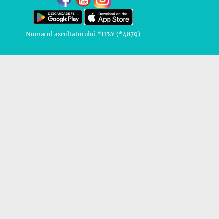
Numarul ascultatorului *ITSY (*4879)