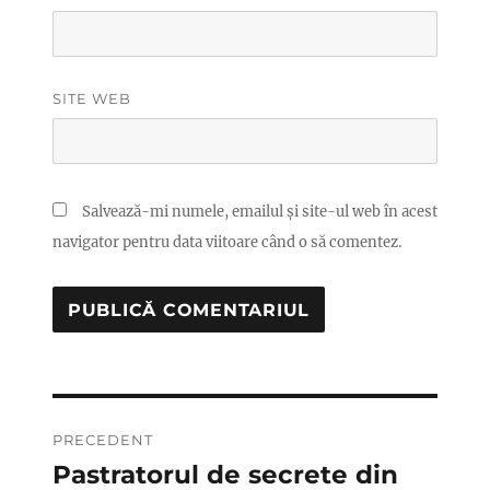
SITE WEB
Salvează-mi numele, emailul și site-ul web în acest
navigator pentru data viitoare când o să comentez.
Navigare
PRECEDENT
în
Pastratorul de secrete din
Articolul