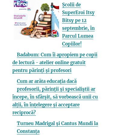
Școlii de
SuperEroi Itsy
Bitsy pe 12
septembrie, în
Parcul Lumea
Copiilor!
Badabum: Cum îi apropiem pe copii
de lectură - atelier online gratuit
pentru părinți și profesori
Cum ar arăta educația dacă
profesorii, părinții și specialiștii ar
începe, în sfârșit, să vorbească unii cu
alții, în înțelegere și acceptare
reciprocă?
Turneu Madrigal și Cantus Mundi la
Constanța