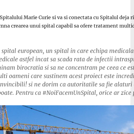
Spitalului Marie Curie si va si conectata cu Spitalul deja 
na crearea unui spital capabil sa ofere tratament multidis
 spital european, un spital in care echipa medicala s
icale astfel incat sa scada rata de infectii intraspi
eliminam birocratia si sa ne concentram pe ceea ce e
ulti oameni care sustinem acest proiect este incre
cibili! si ne dorim ca autoritatile sa fie alaturi d
poate. Pentru ca #NoiFacemUnSpital, orice ar zice p