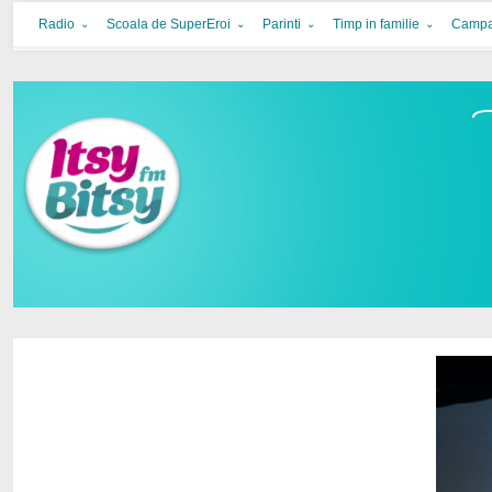
Itsy Bitsy
bucurie in familie
Radio
Scoala de SuperEroi
Parinti
Timp in familie
Campa