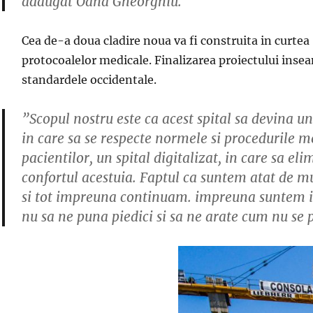
adaugat Oana Gheorghiu.
Cea de-a doua cladire noua va fi construita in curtea 
protocoalelor medicale. Finalizarea proiectului inseam
standardele occidentale.
”Scopul nostru este ca acest spital sa devina un
in care sa se respecte normele si procedurile med
pacientilor, un spital digitalizat, in care sa 
confortul acestuia. Faptul ca suntem atat de m
si tot impreuna continuam. impreuna suntem invin
nu sa ne puna piedici si sa ne arate cum nu se 