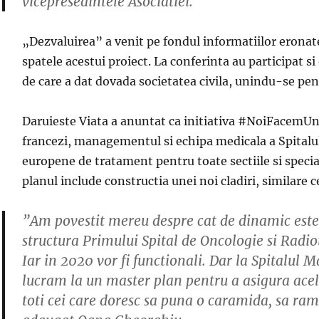
vicepresedintele Asociatiei.
„Dezvaluirea” a venit pe fondul informatiilor eronate, 
spatele acestui proiect. La conferinta au participat si
de care a dat dovada societatea civila, unindu-se pe
Daruieste Viata a anuntat ca initiativa #NoiFacemUnSp
francezi, managementul si echipa medicala a Spitalulu
europene de tratament pentru toate sectiile si special
planul include constructia unei noi cladiri, similare c
”Am povestit mereu despre cat de dinamic este
structura Primului Spital de Oncologie si Radiot
Iar in 2020 vor fi functionali. Dar la Spitalul 
lucram la un master plan pentru a asigura acelea
toti cei care doresc sa puna o caramida, sa rama