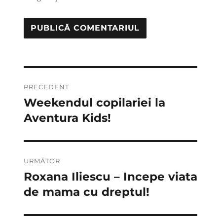
Navigare
PRECEDENT
în
Weekendul copilariei la
Articolul
anterior:
Aventura Kids!
articole
URMĂTOR
Roxana Iliescu – Incepe viata
Articolul
următor:
de mama cu dreptul!