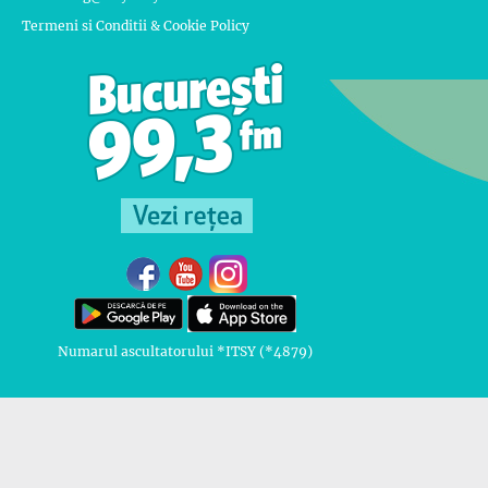
Termeni si Conditii & Cookie Policy
Numarul ascultatorului *ITSY (*4879)