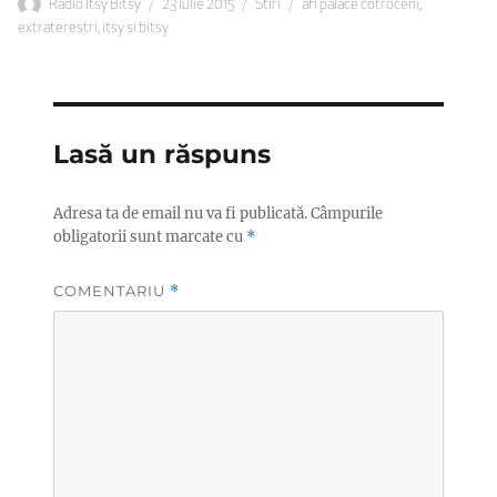
Autor
Publicat
Categorii
Etichete
Radio Itsy Bitsy
23 iulie 2015
Stiri
afi palace cotroceni
,
pe
extraterestri
,
itsy si bitsy
Lasă un răspuns
Adresa ta de email nu va fi publicată.
Câmpurile
obligatorii sunt marcate cu
*
COMENTARIU
*