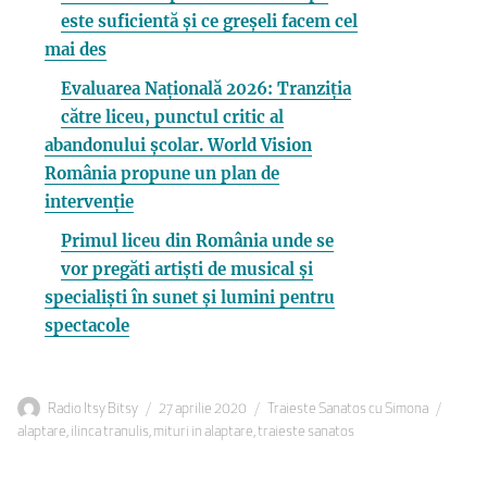
este suficientă și ce greșeli facem cel
mai des
Evaluarea Națională 2026: Tranziția
către liceu, punctul critic al
abandonului școlar. World Vision
România propune un plan de
intervenție
Primul liceu din România unde se
vor pregăti artiști de musical și
specialiști în sunet și lumini pentru
spectacole
Autor
Publicat
Categorii
Etiche
Radio Itsy Bitsy
27 aprilie 2020
Traieste Sanatos cu Simona
pe
alaptare
,
ilinca tranulis
,
mituri in alaptare
,
traieste sanatos