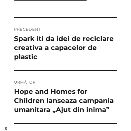
Navigare
PRECEDENT
în
Spark iti da idei de reciclare
Articolul
anterior:
creativa a capacelor de
articole
plastic
URMĂTOR
Hope and Homes for
Articolul
următor:
Children lanseaza campania
umanitara „Ajut din inima”
s