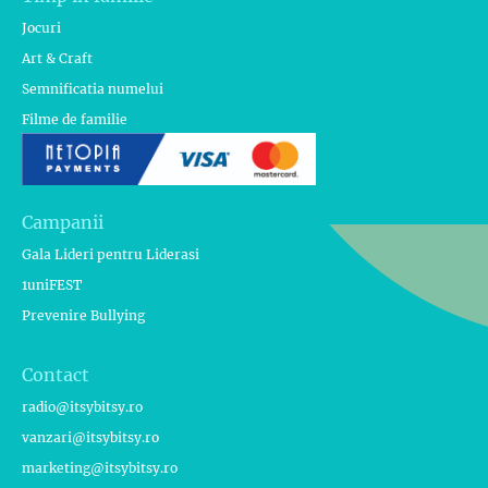
Jocuri
Art & Craft
Semnificatia numelui
Filme de familie
Campanii
Gala Lideri pentru Liderasi
1uniFEST
Prevenire Bullying
Contact
radio@itsybitsy.ro
vanzari@itsybitsy.ro
marketing@itsybitsy.ro