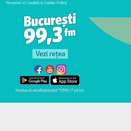
Termeni si Conditii & Cookie Policy
Numarul ascultatorului *ITSY (*4879)