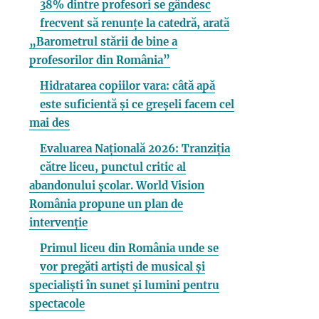
38% dintre profesori se gândesc
frecvent să renunțe la catedră, arată
„Barometrul stării de bine a
profesorilor din România”
Hidratarea copiilor vara: câtă apă
este suficientă și ce greșeli facem cel
mai des
Evaluarea Națională 2026: Tranziția
către liceu, punctul critic al
abandonului școlar. World Vision
România propune un plan de
intervenție
Primul liceu din România unde se
vor pregăti artiști de musical și
specialiști în sunet și lumini pentru
spectacole