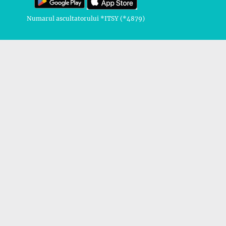
Numarul ascultatorului *ITSY (*4879)