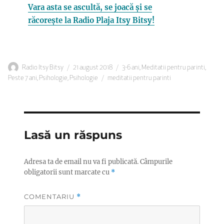
Vara asta se ascultă, se joacă și se
răcorește la Radio Plaja Itsy Bitsy!
Autor
Publicat
Categorii
Radio Itsy Bitsy
21 august 2018
3-6 ani
,
Meditatii pentru parinti
,
pe
Etichete
Peste 7 ani
,
Psihologie
,
Psihologie
meditatii pentru parinti
Lasă un răspuns
Adresa ta de email nu va fi publicată.
Câmpurile
obligatorii sunt marcate cu
*
COMENTARIU
*