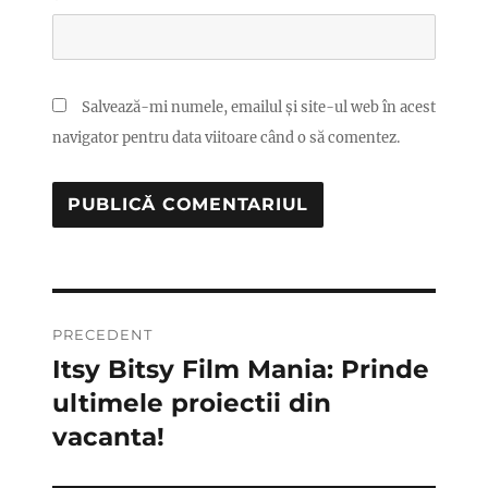
Salvează-mi numele, emailul și site-ul web în acest
navigator pentru data viitoare când o să comentez.
Navigare
PRECEDENT
în
Itsy Bitsy Film Mania: Prinde
Articolul
anterior:
ultimele proiectii din
articole
vacanta!