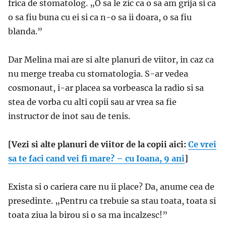
frica de stomatolog. „O
sa le zic ca o sa am grija si ca
o sa fiu buna cu ei si ca n-o sa ii doara, o sa fiu
blanda.
”
Dar Melina mai are si alte planuri de viitor, in caz ca
nu merge treaba cu stomatologia. S-ar vedea
cosmonaut, i-ar placea sa vorbeasca la radio si sa
stea de vorba cu alti copii sau ar vrea sa fie
instructor de inot sau de tenis.
[Vezi si alte planuri de viitor de la copii aici:
Ce vrei
sa te faci cand vei fi mare? – cu Ioana, 9 ani
]
Exista si o cariera care nu ii place? Da, anume cea de
presedinte. „P
entru ca trebuie sa stau toata, toata si
toata ziua la birou si o sa ma incalzesc!
”