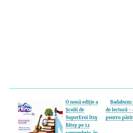
O nouă ediție a
Badabum: 
Școlii de
de lectură - 
SuperEroi Itsy
pentru părin
Bitsy pe 12
septembrie, în