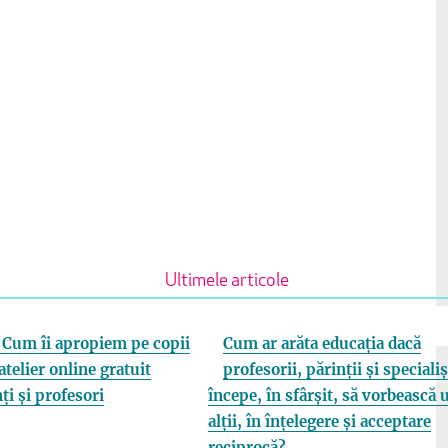
Ultimele articole
Cum îi apropiem pe copii
Cum ar arăta educația dacă
atelier online gratuit
profesorii, părinții și specialiș
ți și profesori
începe, în sfârșit, să vorbească 
alții, în înțelegere și acceptare
reciprocă?