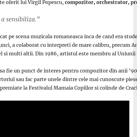
te oferit lui Virgil Popescu,
compozitor, orchestrator, pr
a sensibiliza.
”
rcat pe scena muzicala
romaneasca
inca de cand era stud
unci, a colaborat cu interpreti de mare calibru, precum A
si multi altii. Din 1986, artistul este membru al Uniuni
 sa fie un punct de interes pentru compozitor din
anii
’90
toriul sau fac parte
unele dintre cele mai cunoscute pie
premiate la Festivalul Mamaia Copiilor si colinde de Crac