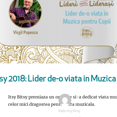
tsy 2018: Lider de-o viata in Muzica
Itsy Bitsy premiaza un om care si-a dedicat viata muz
celor mici dragostea pentru arta muzicala.
Autor
Radio Itsy Bitsy