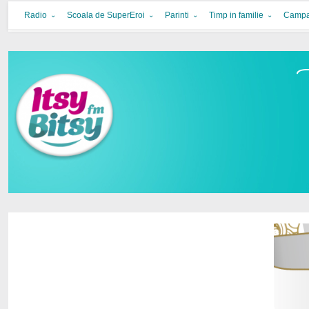
Itsy Bitsy
bucurie in familie
Radio
Scoala de SuperEroi
Parinti
Timp in familie
Campa