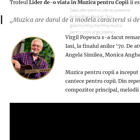
Trofeul
Lider de-o viata in Muzica pentru Copii
ii
es
Publicat
19 ianuarie 2018
pe
Categorii
Gala Lideri pentru Liderasi powered
by Itsy Bitsy
,
Noutati
,
Stiri
„
Muzica are darul de a modela caracterul si de 
Etichete
gala itsy bitsy
,
itsy bitsy
,
muzica
pentru copii
,
virgil popescu
Virgil Popescu s-a facut rema
Iasi, la finalul anilor
‘
70. De at
Angela Similea, Monica Anghel 
Muzica pentru copii a inceput
cantece pentru copii.
Din reper
compozitor principal, melodii 