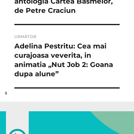
antologia Cartea Basmelor,
articole
de Petre Craciun
URMĂTOR
Adelina Pestritu: Cea mai
Articolul
următor:
curajoasa veverita, in
animatia „Nut Job 2: Goana
dupa alune”
s