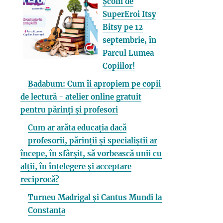
Școlii de
SuperEroi Itsy
Bitsy pe 12
septembrie, în
Parcul Lumea
Copiilor!
Badabum: Cum îi apropiem pe copii
de lectură - atelier online gratuit
pentru părinți și profesori
Cum ar arăta educația dacă
profesorii, părinții și specialiștii ar
începe, în sfârșit, să vorbească unii cu
alții, în înțelegere și acceptare
reciprocă?
Turneu Madrigal și Cantus Mundi la
Constanța