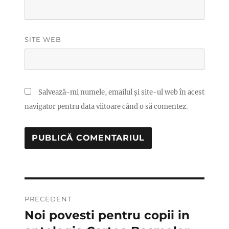
SITE WEB
Salvează-mi numele, emailul și site-ul web în acest
navigator pentru data viitoare când o să comentez.
Navigare
PRECEDENT
în
Noi povesti pentru copii in
Articolul
anterior: