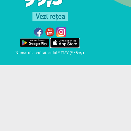
Numarul ascultatorului *ITSY (*4879)