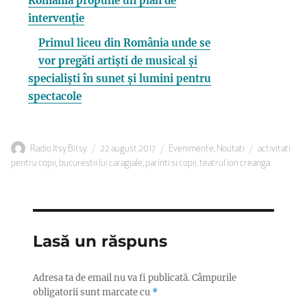
România propune un plan de
intervenție
Primul liceu din România unde se
vor pregăti artiști de musical și
specialiști în sunet și lumini pentru
spectacole
Autor
Publicat
Categorii
Etichete
Radio Itsy Bitsy
22 august 2017
Evenimente
,
Noutati
activitati
pe
pentru copii
,
bucurestii lui caragiale
,
parinti si copii
,
teatrul ion creanga
Lasă un răspuns
Adresa ta de email nu va fi publicată.
Câmpurile
obligatorii sunt marcate cu
*