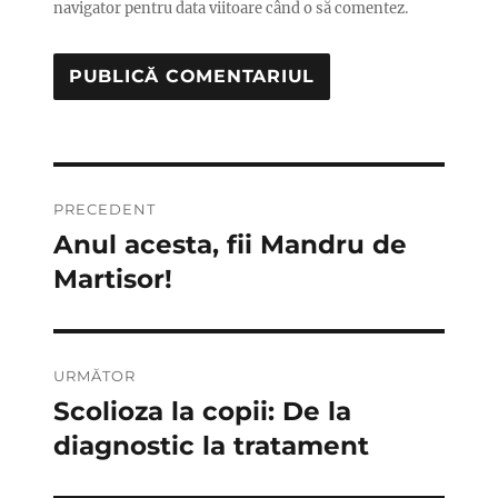
navigator pentru data viitoare când o să comentez.
Navigare
PRECEDENT
în
Anul acesta, fii Mandru de
Articolul
anterior:
Martisor!
articole
URMĂTOR
Scolioza la copii: De la
Articolul
următor:
diagnostic la tratament