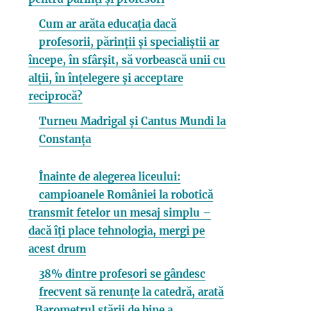
Cum ar arăta educația dacă
profesorii, părinții și specialiștii ar
începe, în sfârșit, să vorbească unii cu
alții, în înțelegere și acceptare
reciprocă?
Turneu Madrigal și Cantus Mundi la
Constanța
Înainte de alegerea liceului:
campioanele României la robotică
transmit fetelor un mesaj simplu –
dacă îți place tehnologia, mergi pe
acest drum
38% dintre profesori se gândesc
frecvent să renunțe la catedră, arată
„Barometrul stării de bine a