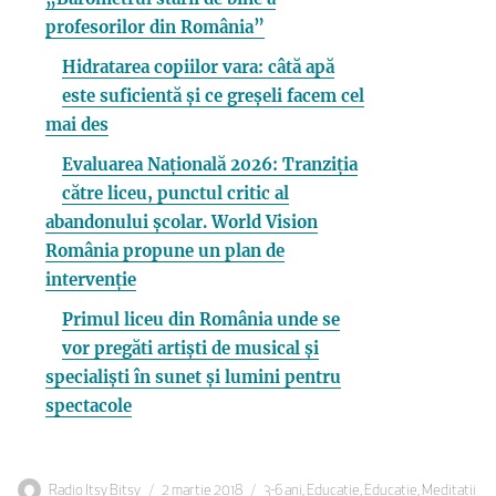
profesorilor din România”
Hidratarea copiilor vara: câtă apă
este suficientă și ce greșeli facem cel
mai des
Evaluarea Națională 2026: Tranziția
către liceu, punctul critic al
abandonului școlar. World Vision
România propune un plan de
intervenție
Primul liceu din România unde se
vor pregăti artiști de musical și
specialiști în sunet și lumini pentru
spectacole
Autor
Publicat
Categorii
Radio Itsy Bitsy
2 martie 2018
3-6 ani
,
Educatie
,
Educatie
,
Meditatii