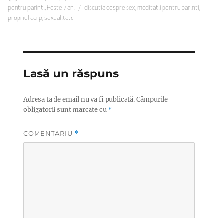
pe
Etichete
pentru parinti
,
Peste 7 ani
discutia despre sex
,
meditatii pentru parinti
,
propriul corp
,
sexualitate
Lasă un răspuns
Adresa ta de email nu va fi publicată.
Câmpurile
obligatorii sunt marcate cu
*
COMENTARIU
*