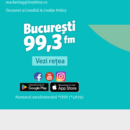
marketing@itsybitsy.ro
Termeni si Conditii & Cookie Policy
Numarul ascultatorului *ITSY (*4879)