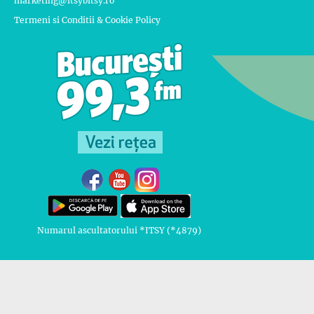
marketing@itsybitsy.ro
Termeni si Conditii & Cookie Policy
Numarul ascultatorului *ITSY (*4879)