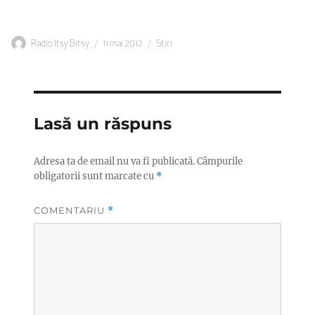
Autor
Publicat
Categorii
Radio Itsy Bitsy
11 mai 2012
Stiri
pe
Lasă un răspuns
Adresa ta de email nu va fi publicată.
Câmpurile
obligatorii sunt marcate cu
*
COMENTARIU
*