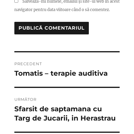
Salvează-mi numele, emailul și site-ul web în acest
navigator pentru data viitoare când o să comentez.
Navigare
PRECEDENT
în
Tomatis – terapie auditiva
Articolul
anterior:
articole
URMĂTOR
Sfarsit de saptamana cu
Articolul
următor:
Targ de Jucarii, in Herastrau