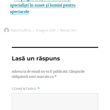
specialiști în sunet și lumini pentru
spectacole
Autor
Publicat
Categorii
Radio Itsy Bitsy
16 august 2018
Noutati
,
Stiri
pe
Lasă un răspuns
Adresa ta de email nu va fi publicată.
Câmpurile
obligatorii sunt marcate cu
*
COMENTARIU
*