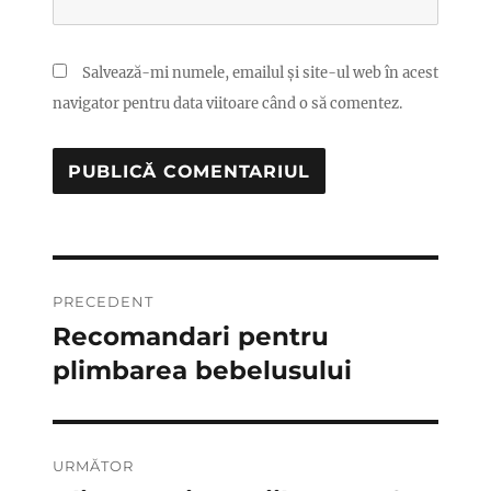
Salvează-mi numele, emailul și site-ul web în acest
navigator pentru data viitoare când o să comentez.
Navigare
PRECEDENT
în
Recomandari pentru
Articolul
anterior:
plimbarea bebelusului
articole
URMĂTOR