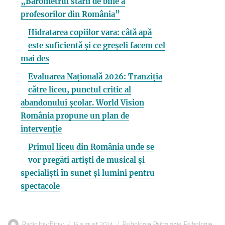
„Barometrul stării de bine a
profesorilor din România”
Hidratarea copiilor vara: câtă apă
este suficientă și ce greșeli facem cel
mai des
Evaluarea Națională 2026: Tranziția
către liceu, punctul critic al
abandonului școlar. World Vision
România propune un plan de
intervenție
Primul liceu din România unde se
vor pregăti artiști de musical și
specialiști în sunet și lumini pentru
spectacole
Autor
Publicat
Categorii
Radio Itsy Bitsy
15 august 2014
Psihologie
,
Psihologie
,
Psihologie