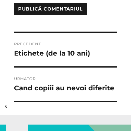
Navigare
PRECEDENT
în
Etichete (de la 10 ani)
Articolul
anterior:
articole
URMĂTOR
Cand copiii au nevoi diferite
Articolul
următor:
s