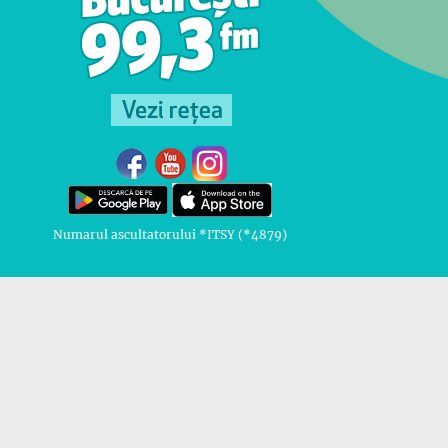
Numarul ascultatorului *ITSY (*4879)