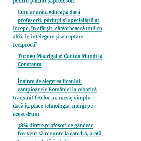
pentru părinți și profesori
Cum ar arăta educația dacă
profesorii, părinții și specialiștii ar
începe, în sfârșit, să vorbească unii cu
alții, în înțelegere și acceptare
reciprocă?
Turneu Madrigal și Cantus Mundi la
Constanța
Înainte de alegerea liceului:
campioanele României la robotică
transmit fetelor un mesaj simplu –
dacă îți place tehnologia, mergi pe
acest drum
38% dintre profesori se gândesc
frecvent să renunțe la catedră, arată