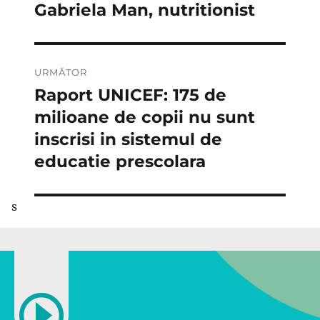
Gabriela Man, nutritionist
URMĂTOR
Raport UNICEF: 175 de
Articolul
următor:
milioane de copii nu sunt
inscrisi in sistemul de
educatie prescolara
s