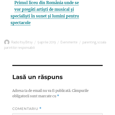
Primul liceu din România unde se
vor pregăti artiști de musical și
specialiști în sunet și lumini pentru
spectacole
Autor
Publicat
Categorii
Etichete
Radio Itsy Bitsy
9 aprilie 2019
Evenimente
parenting
,
scoala
pe
parintilor responsabili
Lasă un răspuns
Adresa ta de email nu va fi publicată.
Câmpurile
obligatorii sunt marcate cu
*
COMENTARIU
*