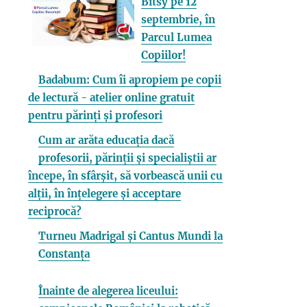
Bitsy pe 12
septembrie, în
Parcul Lumea
Copiilor!
Badabum: Cum îi apropiem pe copii
de lectură - atelier online gratuit
pentru părinți și profesori
Cum ar arăta educația dacă
profesorii, părinții și specialiștii ar
începe, în sfârșit, să vorbească unii cu
alții, în înțelegere și acceptare
reciprocă?
Turneu Madrigal și Cantus Mundi la
Constanța
Înainte de alegerea liceului: