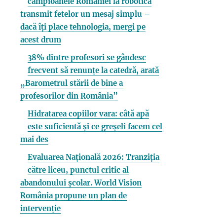
campioanele României la robotică
transmit fetelor un mesaj simplu –
dacă îți place tehnologia, mergi pe
acest drum
38% dintre profesori se gândesc
frecvent să renunțe la catedră, arată
„Barometrul stării de bine a
profesorilor din România”
Hidratarea copiilor vara: câtă apă
este suficientă și ce greșeli facem cel
mai des
Evaluarea Națională 2026: Tranziția
către liceu, punctul critic al
abandonului școlar. World Vision
România propune un plan de
intervenție