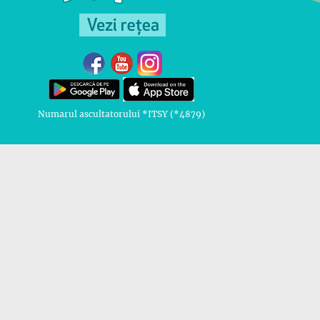
Numarul ascultatorului *ITSY (*4879)