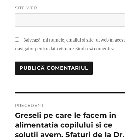
SITE WEB
Salvează-mi numele, emailul și site-ul web în acest
navigator pentru data viitoare când o să comentez.
Navigare
PRECEDENT
în
Greseli pe care le facem in
Articolul
anterior:
alimentatia copilului si ce
articole
solutii avem. Sfaturi de la Dr.