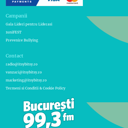
Campanii
Gala Lideri pentru Liderasi
1uniFEST
Prevenire Bullying
Contact
radio@itsybitsy.ro
vanzari@itsybitsy.ro
marketing@itsybitsy.ro
Termeni si Conditii & Cookie Policy