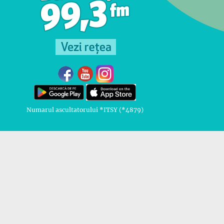
Numarul ascultatorului *ITSY (*4879)