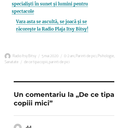
specialiști în sunet și lumini pentru
spectacole
Vara asta se ascultă, se joacă și se
răcorește la Radio Plaja Itsy Bitsy!
Autor
Publicat
Categorii
Radio Itsy Bitsy
5 mai 2020
0-2 ani
,
Parinti de pici
,
Psihologie
,
Etichete
pe
Sanatate
de ce tipa copiii
,
parinti de pici
Un comentariu la „De ce tipa
copiii mici”
dd
spune: