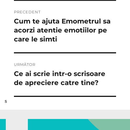
Navigare
PRECEDENT
în
Cum te ajuta Emometrul sa
Articolul
anterior:
acorzi atentie emotiilor pe
articole
care le simti
URMĂTOR
Ce ai scrie intr-o scrisoare
Articolul
următor:
de apreciere catre tine?
s