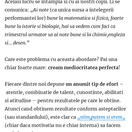
Acelasi lucru se intampla si cu ai nostri copii. Li se
comunica:
„Ai note
(ca unica sursa a intelegerii
performantei lor)
bune la matematica si fizica, foarte
bune la istorie si biologie, hai sa vedem cum faci ca
trimestrul urmator sa ai note bune si la chimie,engleza
si… desen.”
Care este problema cu aceasta abordare? Pai una
chiar foarte mare:
cream mediocritatea perfecta
!
Fiecare dintre noi depune
un anumit tip de efort
–
atentie, combinatie de talent, cunostinte, abilitati
si atitudine – pentru rezultatele pe care le obtine.
Atunci cand obtinem rezultate conform asteptarilor
(sau standardului), este clar ca
„
stim,putem si vrem
„
(chiar daca motivatia nu e chiar interna) sa facem