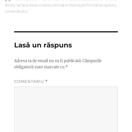
pe
doresc sa faca
,
mediocritatea
,
motivatie interna
,
performanta copilului
,
zonele de plus
Lasă un răspuns
Adresa ta de email nu va fi publicată.
Câmpurile
obligatorii sunt marcate cu
*
COMENTARIU
*