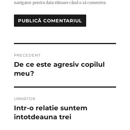
navigator pentru data viitoare când o să comentez.
Navigare
PRECEDENT
în
De ce este agresiv copilul
Articolul
anterior:
meu?
articole
URMĂTOR
Intr-o relatie suntem
Articolul
următor:
intotdeauna trei