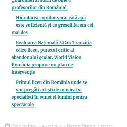
„Barometrul stării de bine a
profesorilor din România”
Hidratarea copiilor vara: câtă apă
este suficientă și ce greșeli facem cel
mai des
Evaluarea Națională 2026: Tranziția
către liceu, punctul critic al
abandonului școlar. World Vision
România propune un plan de
intervenție
Primul liceu din România unde se
vor pregăti artiști de musical și
specialiști în sunet și lumini pentru
spectacole
Autor
Publicat
Categorii
Etichete
Radio Itsy Bitsy
30 iunie 2014
Educatie
,
Educatie
ceea ce