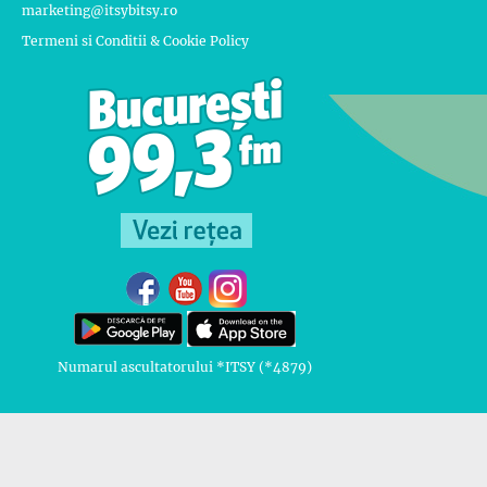
marketing@itsybitsy.ro
Termeni si Conditii & Cookie Policy
Numarul ascultatorului *ITSY (*4879)