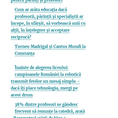
pentru părinți și profesori
Cum ar arăta educația dacă
profesorii, părinții și specialiștii ar
începe, în sfârșit, să vorbească unii cu
alții, în înțelegere și acceptare
reciprocă?
Turneu Madrigal și Cantus Mundi la
Constanța
Înainte de alegerea liceului:
campioanele României la robotică
transmit fetelor un mesaj simplu –
dacă îți place tehnologia, mergi pe
acest drum
38% dintre profesori se gândesc
frecvent să renunțe la catedră, arată